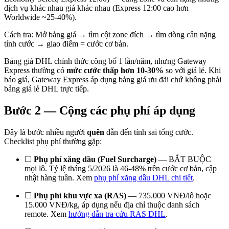
dịch vụ khác nhau giá khác nhau (Express 12:00 cao hơn
Worldwide ~25-40%).
Cách tra: Mở bảng giá → tìm cột zone đích → tìm dòng cân nặng
tính cước → giao điểm = cước cơ bản.
Bảng giá DHL chính thức công bố 1 lần/năm, nhưng Gateway
Express thường có
mức cước thấp hơn 10-30%
so với giá lẻ. Khi
báo giá, Gateway Express áp dụng bảng giá ưu đãi chứ không phải
bảng giá lẻ DHL trực tiếp.
Bước 2 — Cộng các phụ phí áp dụng
Đây là bước nhiều người
quên
dẫn đến tính sai tổng cước.
Checklist phụ phí thường gặp:
☐
Phụ phí xăng dầu (Fuel Surcharge)
— BẮT BUỘC
mọi lô. Tỷ lệ tháng 5/2026 là 46-48% trên cước cơ bản, cập
nhật hàng tuần. Xem
phụ phí xăng dầu DHL chi tiết
.
☐
Phụ phí khu vực xa (RAS)
— 735.000 VNĐ/lô hoặc
15.000 VNĐ/kg, áp dụng nếu địa chỉ thuộc danh sách
remote. Xem
hướng dẫn tra cứu RAS DHL
.