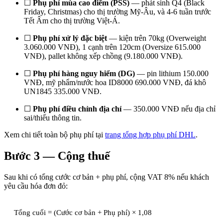
☐
Phụ phí mùa cao điểm (PSS)
— phát sinh Q4 (Black
Friday, Christmas) cho thị trường Mỹ-Âu, và 4-6 tuần trước
Tết Âm cho thị trường Việt-Á.
☐
Phụ phí xử lý đặc biệt
— kiện trên 70kg (Overweight
3.060.000 VNĐ), 1 cạnh trên 120cm (Oversize 615.000
VNĐ), pallet không xếp chồng (9.180.000 VNĐ).
☐
Phụ phí hàng nguy hiểm (DG)
— pin lithium 150.000
VNĐ, mỹ phẩm/nước hoa ID8000 690.000 VNĐ, đá khô
UN1845 335.000 VNĐ.
☐
Phụ phí điều chỉnh địa chỉ
— 350.000 VNĐ nếu địa chỉ
sai/thiếu thông tin.
Xem chi tiết toàn bộ phụ phí tại
trang tổng hợp phụ phí DHL
.
Bước 3 — Cộng thuế
Sau khi có tổng cước cơ bản + phụ phí, cộng VAT 8% nếu khách
yêu cầu hóa đơn đỏ:
Tổng cuối = (Cước cơ bản + Phụ phí) × 1,08