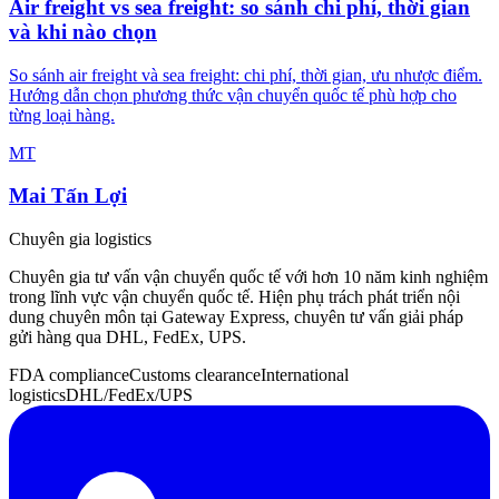
Air freight vs sea freight: so sánh chi phí, thời gian
và khi nào chọn
So sánh air freight và sea freight: chi phí, thời gian, ưu nhược điểm.
Hướng dẫn chọn phương thức vận chuyển quốc tế phù hợp cho
từng loại hàng.
MT
Mai Tấn Lợi
Chuyên gia logistics
Chuyên gia tư vấn vận chuyển quốc tế với hơn 10 năm kinh nghiệm
trong lĩnh vực vận chuyển quốc tế. Hiện phụ trách phát triển nội
dung chuyên môn tại Gateway Express, chuyên tư vấn giải pháp
gửi hàng qua DHL, FedEx, UPS.
FDA compliance
Customs clearance
International
logistics
DHL/FedEx/UPS