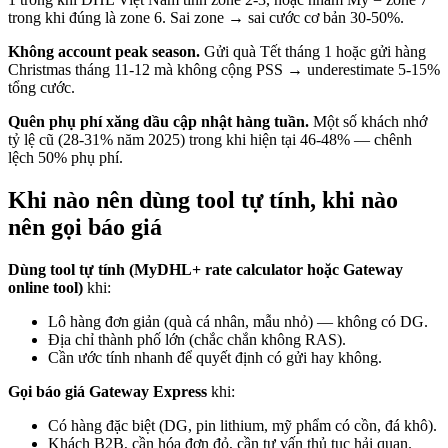
trong khi đúng là zone 6. Sai zone → sai cước cơ bản 30-50%.
Không account peak season.
Gửi quà Tết tháng 1 hoặc gửi hàng
Christmas tháng 11-12 mà không cộng PSS → underestimate 5-15%
tổng cước.
Quên phụ phí xăng dầu cập nhật hàng tuần.
Một số khách nhớ
tỷ lệ cũ (28-31% năm 2025) trong khi hiện tại 46-48% — chênh
lệch 50% phụ phí.
Khi nào nên dùng tool tự tính, khi nào
nên gọi báo giá
Dùng tool tự tính (MyDHL+ rate calculator hoặc Gateway
online tool)
khi:
Lô hàng đơn giản (quà cá nhân, mẫu nhỏ) — không có DG.
Địa chỉ thành phố lớn (chắc chắn không RAS).
Cần ước tính nhanh để quyết định có gửi hay không.
Gọi báo giá Gateway Express
khi:
Có hàng đặc biệt (DG, pin lithium, mỹ phẩm có cồn, đá khô).
Khách B2B, cần hóa đơn đỏ, cần tư vấn thủ tục hải quan.