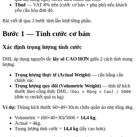
Thuế
— VAT 8% trên (cước cơ bản + phụ phí) nếu khách
yêu cầu hóa đơn đỏ.
Bài viết đi qua 3 bước tính lần lượt từng phần.
Bước 1 — Tính cước cơ bản
Xác định trọng lượng tính cước
DHL áp dụng nguyên tắc
lấy số CAO HƠN
giữa 2 cách tính trọng
lượng:
Trọng lượng thực tế (Actual Weight)
— cân bằng cân
chính xác.
Trọng lượng quy đổi (Volumetric Weight)
— tính từ kích
thước theo công thức DHL:
(Dài × Rộng × Cao) / 5000
(đơn vị cm/kết quả ra kg).
Ví dụ:
Thùng kích thước 60×40×30cm chứa quần áo nhẹ tổng 4kg.
Volumetric = (60×40×30)/5000 =
14,4 kg
.
Actual = 4kg.
Trọng lượng tính cước =
14,4 kg
(lấy cao hơn).