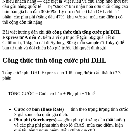
Nhiều khách hàng — đặc biệt là Việt Kiều và chủ shop nhỏ mới bắt
đầu gửi hàng quốc tế — bị “shock” khi nhận hóa đơn cuối cùng cao
hơn báo giá ban đầu
30-60%
. Lý do: cước cơ bản DHL chỉ là 1
phần, các phụ phí (xăng dầu 47%, khu vực xa, mùa cao điểm) có
thể cộng dồn rất nặng.
Bài viết hướng dẫn chi tiết
công thức tính tổng cước phí DHL
Express từ A đến Z
, kèm 3 ví dụ thực tế (gửi 5kg quà Tết đi
California, 15kg áo dài đi Sydney, 80kg mẫu sample đi Tokyo) để
bạn tự tính và đối chiếu báo giá trước khi quyết định gửi.
Công thức tính tổng cước phí DHL
Tổng cước phí DHL Express cho 1 lô hàng được cấu thành từ 3
phần:
TỔNG CƯỚC = Cước cơ bản + Phụ phí + Thuế
Cước cơ bản (Base Rate)
— tính theo trọng lượng tính cước
× giá zone của quốc gia đích.
Phụ phí (Surcharges)
— gồm phụ phí xăng dầu (bắt buộc)
và các phụ phí phát sinh theo lô (RAS, mùa cao điểm, kiện
quá tải, hàng nguy hiểm, điều chỉnh địa chỉ).