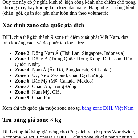
Quy tắc này có ý nghĩa kinh tế: kiện cồng kềnh nhẹ chiếm chỗ trong
khoang máy bay không kém kiện đặc nặng. Hàng nhẹ — cồng kềnh
(chăn, gối, quần áo) gần như luôn tính theo volumetric.
Xác định zone của quốc gia đích
DHL chia thế giới thành 9 zone từ điểm xuất phát Việt Nam, dựa
trên khoảng cách và độ phức tạp logistics:
Zone 2:
Đông Nam Á (Thái Lan, Singapore, Indonesia).
Zone 3:
Đông Á (Trung Quốc, Hong Kong, Đài Loan, Hàn
Quốc, Nhật).
Zone 4:
Nam Á (Ấn Độ, Bangladesh, Sri Lanka).
Zone 5:
Úc, New Zealand, châu Đại Dương.
Zone 6:
Bắc Mỹ (Mỹ, Canada, Mexico).
Zone 7:
Châu Âu, Trung Đông.
Zone 8:
Nam Mỹ, CIS.
Zone 9:
Châu Phi.
Xem chi tiết quốc gia thuộc zone nào tại
bảng zone DHL Việt Nam
.
Tra bảng giá zone × kg
DHL công bố bảng giá riêng cho từng dịch vụ (Express Worldwide,
Economy Select, Express 12:00) — cùng zone và cân nặng nhưng