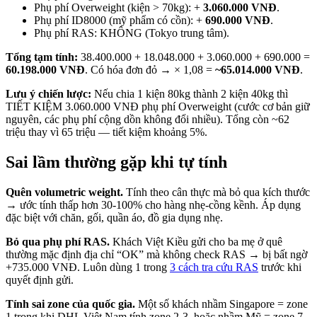
Phụ phí Overweight (kiện > 70kg): +
3.060.000 VNĐ
.
Phụ phí ID8000 (mỹ phẩm có cồn): +
690.000 VNĐ
.
Phụ phí RAS: KHÔNG (Tokyo trung tâm).
Tổng tạm tính:
38.400.000 + 18.048.000 + 3.060.000 + 690.000 =
60.198.000 VNĐ
. Có hóa đơn đỏ → × 1,08 =
~65.014.000 VNĐ
.
Lưu ý chiến lược:
Nếu chia 1 kiện 80kg thành 2 kiện 40kg thì
TIẾT KIỆM 3.060.000 VNĐ phụ phí Overweight (cước cơ bản giữ
nguyên, các phụ phí cộng dồn không đổi nhiều). Tổng còn ~62
triệu thay vì 65 triệu — tiết kiệm khoảng 5%.
Sai lầm thường gặp khi tự tính
Quên volumetric weight.
Tính theo cân thực mà bỏ qua kích thước
→ ước tính thấp hơn 30-100% cho hàng nhẹ-cồng kềnh. Áp dụng
đặc biệt với chăn, gối, quần áo, đồ gia dụng nhẹ.
Bỏ qua phụ phí RAS.
Khách Việt Kiều gửi cho ba mẹ ở quê
thường mặc định địa chỉ “OK” mà không check RAS → bị bất ngờ
+735.000 VNĐ. Luôn dùng 1 trong
3 cách tra cứu RAS
trước khi
quyết định gửi.
Tính sai zone của quốc gia.
Một số khách nhầm Singapore = zone
1 trong khi DHL Việt Nam tính zone 2-3, hoặc nhầm Mỹ = zone 7