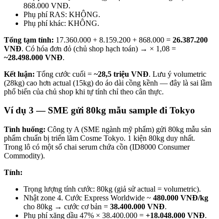
868.000 VNĐ.
Phụ phí RAS: KHÔNG.
Phụ phí khác: KHÔNG.
Tổng tạm tính:
17.360.000 + 8.159.200 + 868.000 =
26.387.200
VNĐ
. Có hóa đơn đỏ (chủ shop hạch toán) → × 1,08 =
~28.498.000 VNĐ
.
Kết luận:
Tổng cước cuối =
~28,5 triệu VNĐ
. Lưu ý volumetric
(28kg) cao hơn actual (15kg) do áo dài cồng kềnh — đây là sai lầm
phổ biến của chủ shop khi tự tính chỉ theo cân thực.
Ví dụ 3 — SME gửi 80kg mẫu sample đi Tokyo
Tình huống:
Công ty A (SME ngành mỹ phẩm) gửi 80kg mẫu sản
phẩm chuẩn bị triển lãm Cosme Tokyo. 1 kiện 80kg duy nhất.
Trong lô có một số chai serum chứa cồn (ID8000 Consumer
Commodity).
Tính:
Trọng lượng tính cước: 80kg (giả sử actual = volumetric).
Nhật zone 4. Cước Express Worldwide ~
480.000 VNĐ/kg
cho 80kg → cước cơ bản =
38.400.000 VNĐ
.
Phụ phí xăng dầu 47% × 38.400.000 =
+18.048.000 VNĐ
.