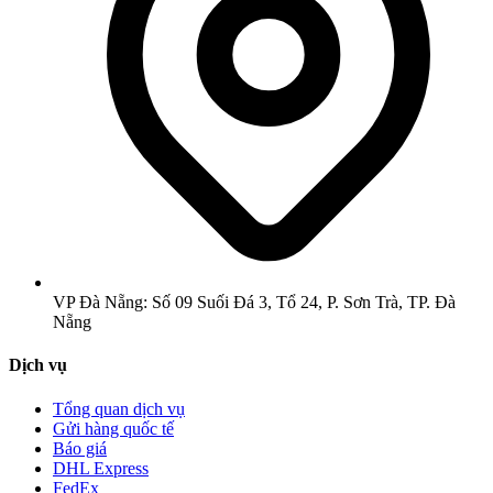
VP Đà Nẵng: Số 09 Suối Đá 3, Tổ 24, P. Sơn Trà, TP. Đà
Nẵng
Dịch vụ
Tổng quan dịch vụ
Gửi hàng quốc tế
Báo giá
DHL Express
FedEx