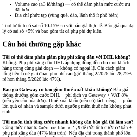
Volume cao (≥3 lô/tháng) — có thể đàm phán mức cước ưu
đãi hơn.
Địa chỉ phức tạp (vùng quê, đảo, lãnh thổ ít phổ biến).
Tool tự tính có sai số 10-15% so với báo giá thực tế. Báo giá qua đại
lý có sai số <5% và bao gồm tất cả phụ phí dự kiến.
Câu hỏi thường gặp khác
Tôi có thể đàm phán giảm phụ phí xăng dầu với DHL không?
Không. Phụ phí xăng dầu DHL áp dụng đồng đều cho mọi khách
hàng trong cùng giai đoạn — không có ngoại lệ. Chỉ cách giảm
tổng tiền là né giai đoạn phụ phí cao (gửi tháng 2/2026 lúc 28,75%
rẻ hơn tháng 5/2026 lúc 47%).
Báo giá Gateway có bao gồm thuế xuất khẩu không?
Báo giá
thông thường gồm cước DHL + phí dịch vụ Gateway + VAT 8%
(nếu yêu cầu hóa đơn). Thuế xuất khẩu (nếu có) tách riêng — phần
lớn quà cá nhân và sample dưới ngưỡng miễn thuế nên không phát
sinh.
Tôi muốn tính tổng cước nhanh không cần báo giá thì làm sao?
Công thức nhanh:
để ước tính cước cơ bản +
Cước cơ bản × 1,5
phụ phí xăng dầu (47% làm tròn). Nếu địa chỉ trong thành phố lớn,