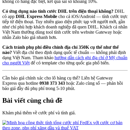
không có hàng đặc biệt, kết quả sai số khoảng 10%.
Có ứng dụng nào tính cước DHL trên điện thoại không?
DHL
có app
DHL Express Mobile
cho cả iOS/Android — tính cước trực
tiếp từ điện thoại. Tuy nhiên giao diện phức tạp với người mới, gần
như chỉ phù hợp khách doanh nghiệp đã quen DHL. Khách cá nhân
Việt Nam thường dùng tool tính cước trên website Gateway hoặc
nhắn Zalo báo giá nhanh hơn.
Cách tránh phụ phí điều chỉnh địa chỉ 350K cụ thể như thế
nào?
Viết địa chỉ theo định dạng quốc tế chuẩn — không phải định
dạng Việt Nam. Tham khảo
hướng dẫn cách ghi địa chỉ ở Mỹ chuẩn
cho người Việt
để có template cho từng quốc gia phổ biến.
Cần báo giá chính xác cho lô hàng cụ thể? Liên hệ Gateway
Express qua hotline
0938 373 343
hoặc Zalo cùng số — phản hồi
báo giá đầy đủ phụ phí trong 5-10 phút.
Bài viết cùng chủ đề
Khám phá thêm về cước phí và tính giá.