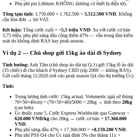
Phụ phí pin Lithium: KHÔNG (không có thiết bị điện tử).
Tổng tạm tính:
3.750.000 + 1.762.500 =
5.512.500 VNĐ
. Không
cần hóa đơn → bỏ VAT.
Kết luận:
Tổng cước cuối =
~5,5 triệu VNĐ
. So với cước cơ bản
3,75 triệu, phụ phí xăng dầu cộng thêm 47% — vẫn trong tầm kiểm
soát do không dính RAS hay peak season.
Ví dụ 2 — Chủ shop gửi 15kg áo dài đi Sydney
Tình huống:
Anh Tâm (chủ shop áo dài tại Q.1) gửi 15kg lô áo dài
(35 chiếc) đi cho khách ở Sydney CBD (zip 2000 — không RAS).
Gửi cuối tháng 11/2026 (rơi vào peak season Q4 cho thị trường Úc).
Tính:
Trọng lượng tính cước: 15kg actual. Volumetric (giả sử thùng
70×50×40cm) = (70×50×40)/5000 = 28kg → tính theo
28kg
(cao hơn).
Úc thuộc zone 5. Cước Express Worldwide qua Gateway ~
620.000 VNĐ/kg
cho 28kg → cước cơ bản =
17.360.000
VNĐ
.
Phụ phí xăng dầu 47% × 17.360.000 =
+8.159.200 VNĐ
.
Phụ phí PSS Q4 cho Úc (giả định 5% cho tháng 11): +