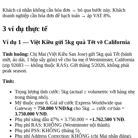
Khách cá nhân không cần hóa đơn → bỏ qua bước này. Khách
doanh nghiệp cần hóa đơn để hạch toán → áp VAT 8%.
3 ví dụ thực tế
Ví dụ 1 — Việt Kiều gửi 5kg quà Tết về California
Tình huống:
Chị Mai (Việt Kiều San Jose) gửi 5kg quà Tết (bánh
mứt, áo dài, 1 hộp sấy giòn) về cho ba mẹ ở Westminster, California
(zip 92683 — không thuộc RAS). Gửi tháng 5/2026, không phải
peak season.
Tính:
Trọng lượng tính cước: 5kg (actual ≥ volumetric với hàng nhẹ
trong thùng nhỏ).
Mỹ thuộc zone 6. Giả sử cước Express Worldwide qua
Gateway =
750.000 VNĐ/kg
cho 5kg → cước cơ bản =
3.750.000 VNĐ
.
Phụ phí xăng dầu 47% × 3.750.000 =
+1.762.500 VNĐ
.
Phụ phí RAS: KHÔNG (Westminster nội thành).
Phụ phí PSS: KHÔNG (tháng 5).
Phụ phí Address Correction: KHÔNG (chị Mai nhập đúng).