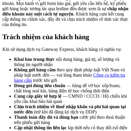
khoản. Mọi hành vi gửi form báo giá, gửi yêu cầu liên hệ, ký phiếu
gửi hàng hoặc tương tác qua hotline đều được xem là sự
chấp nhận
điều khoản này một cách tự nguyện
. Khách hàng cam kết cung
cấp thông tin chính xác, đầy đủ và chịu trách nhiệm về tính xác thực
của thông tin.
Trách nhiệm của khách hàng
Khi sử dụng dịch vụ Gateway Express, khách hàng có nghĩa vụ:
Khai báo trung thực
nội dung hàng, giá trị, số lượng và
thông tin người nhận
Không gửi hàng cấm
theo quy định pháp luật Việt Nam và
pháp luật nước đến — vui lòng tham khảo
Công cụ kiểm tra
hàng cấm
trước khi gửi
Đóng gói đúng tiêu chuẩn
— hàng dễ vỡ bọc xốp/foam,
chất lỏng seal kín, hàng điện tử bọc chống tĩnh điện
Cung cấp giấy tờ hợp lệ
— CMND / CCCD / Hộ chiếu khi
yêu cầu khai báo hải quan
Chịu trách nhiệm về thuế nhập khẩu và phí hải quan tại
nước đến
(trừ khi đã đăng ký dịch vụ DDP)
Thanh toán đầy đủ và đúng hạn
cước phí theo thoả thuận
trên phiếu gửi hàng
Cập nhật thông tin liên lạc
kịp thời nếu có thay đổi (số điện