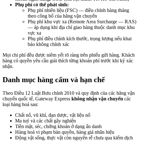
Phụ phí có thể phát sinh:
Phụ phí nhiên liệu (FSC) — điều chỉnh hàng tháng
theo công bố của hãng vận chuyển
Phụ phí khu vực xa (Remote Area Surcharge — RAS)
— áp dụng khi địa chỉ giao hàng thuộc danh mục khu
vực xa
Phụ phí điều chỉnh kích thước, trọng lượng nếu khai
báo không chính xác
Mọi chi phí đều được niêm yết rõ ràng trên phiếu gửi hàng. Khách
hàng có quyền yêu cầu giải thích từng khoản phí trước khi ký xác
nhận.
Danh mục hàng cấm và hạn chế
Theo Điều 12 Luật Bưu chính 2010 và quy định của các hãng vận
chuyển quốc tế, Gateway Express
không nhận vận chuyển
các
loại hàng hoá sau:
Chất nổ, vũ khí, đạn dược, vật liệu nổ
Ma tuý và các chất gây nghiện
Tiền mặt, séc, chứng khoán ở dạng ẩn danh
Hàng hoá vi phạm bản quyền, hàng giả nhãn hiệu
Động vật sống, thực vật còn nguyên rễ chưa qua kiểm dịch