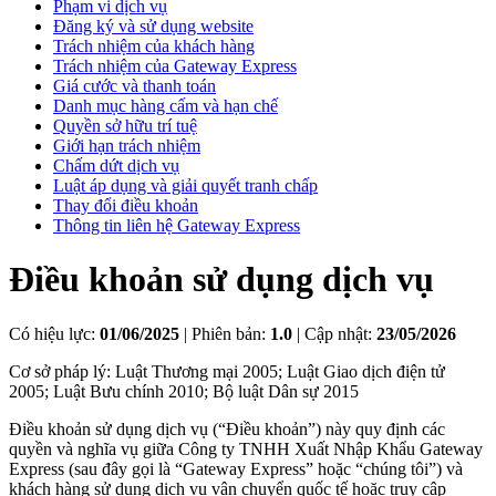
Phạm vi dịch vụ
Đăng ký và sử dụng website
Trách nhiệm của khách hàng
Trách nhiệm của Gateway Express
Giá cước và thanh toán
Danh mục hàng cấm và hạn chế
Quyền sở hữu trí tuệ
Giới hạn trách nhiệm
Chấm dứt dịch vụ
Luật áp dụng và giải quyết tranh chấp
Thay đổi điều khoản
Thông tin liên hệ Gateway Express
Điều khoản sử dụng dịch vụ
Có hiệu lực:
01/06/2025
|
Phiên bản:
1.0
|
Cập nhật:
23/05/2026
Cơ sở pháp lý:
Luật Thương mại 2005; Luật Giao dịch điện tử
2005; Luật Bưu chính 2010; Bộ luật Dân sự 2015
Điều khoản sử dụng dịch vụ (“Điều khoản”) này quy định các
quyền và nghĩa vụ giữa Công ty TNHH Xuất Nhập Khẩu Gateway
Express (sau đây gọi là “Gateway Express” hoặc “chúng tôi”) và
khách hàng sử dụng dịch vụ vận chuyển quốc tế hoặc truy cập