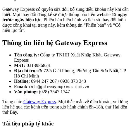
Gateway Express có quyền sửa đổi, bổ sung điều khoản này khi cần
thiết. Mọi thay đổi đáng kể sẽ được thông báo trên website
15 ngày
trước ngày hiệu lực
. Phiên bản hiện hành và lịch sử thay đổi luôn
được công khai tại trang này, kèm thông tin “Phiên bản” và “Có
hiệu lực từ”.
Thông tin liên hệ Gateway Express
Tên công ty:
Công ty TNHH Xuất Nhập Khẩu Gateway
Express
MST:
0313986824
Địa chỉ trụ sở:
72/5 Giải Phóng, Phường Tân Sơn Nhất, TP.
Hồ Chí Minh
Hotline:
0944 247 267 / 0938 373 343
Email:
info@gatewayexpress.com.vn
Văn phòng:
(028) 3547 1747
Trang chủ:
Gateway Express
. Mọi thắc mắc về điều khoản, vui lòng
liên hệ qua các kênh trên trong giờ hành chính 8h–18h, thứ Hai đến
thứ Bảy.
Tài liệu pháp lý khác