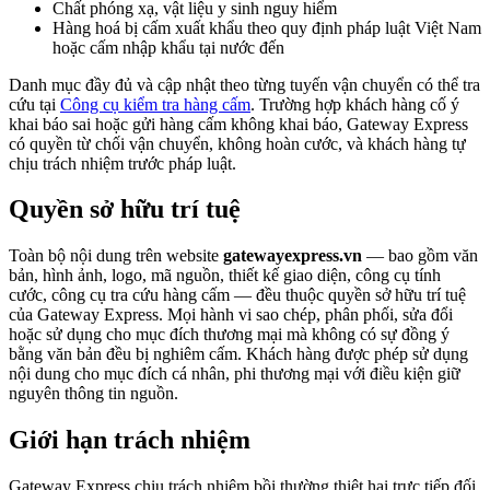
Chất phóng xạ, vật liệu y sinh nguy hiểm
Hàng hoá bị cấm xuất khẩu theo quy định pháp luật Việt Nam
hoặc cấm nhập khẩu tại nước đến
Danh mục đầy đủ và cập nhật theo từng tuyến vận chuyển có thể tra
cứu tại
Công cụ kiểm tra hàng cấm
. Trường hợp khách hàng cố ý
khai báo sai hoặc gửi hàng cấm không khai báo, Gateway Express
có quyền từ chối vận chuyển, không hoàn cước, và khách hàng tự
chịu trách nhiệm trước pháp luật.
Quyền sở hữu trí tuệ
Toàn bộ nội dung trên website
gatewayexpress.vn
— bao gồm văn
bản, hình ảnh, logo, mã nguồn, thiết kế giao diện, công cụ tính
cước, công cụ tra cứu hàng cấm — đều thuộc quyền sở hữu trí tuệ
của Gateway Express. Mọi hành vi sao chép, phân phối, sửa đổi
hoặc sử dụng cho mục đích thương mại mà không có sự đồng ý
bằng văn bản đều bị nghiêm cấm. Khách hàng được phép sử dụng
nội dung cho mục đích cá nhân, phi thương mại với điều kiện giữ
nguyên thông tin nguồn.
Giới hạn trách nhiệm
Gateway Express chịu trách nhiệm bồi thường thiệt hại trực tiếp đối