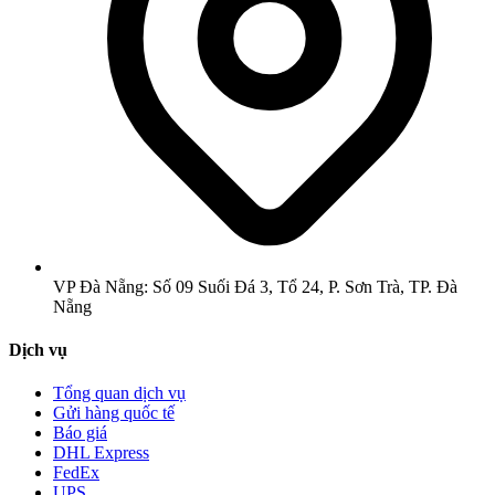
VP Đà Nẵng: Số 09 Suối Đá 3, Tổ 24, P. Sơn Trà, TP. Đà
Nẵng
Dịch vụ
Tổng quan dịch vụ
Gửi hàng quốc tế
Báo giá
DHL Express
FedEx
UPS