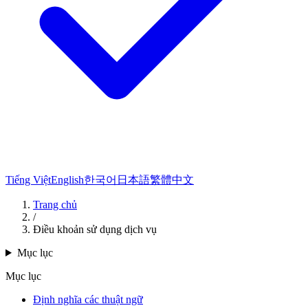
Tiếng Việt
English
한국어
日本語
繁體中文
Trang chủ
/
Điều khoản sử dụng dịch vụ
Mục lục
Mục lục
Định nghĩa các thuật ngữ