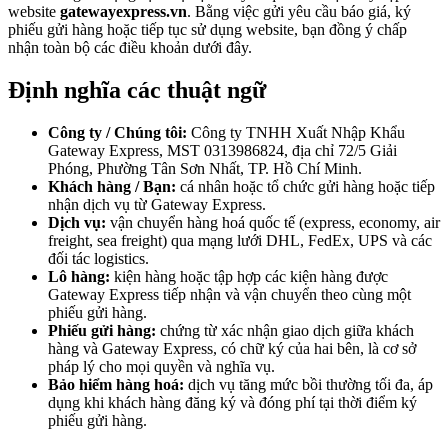
website
gatewayexpress.vn
. Bằng việc gửi yêu cầu báo giá, ký
phiếu gửi hàng hoặc tiếp tục sử dụng website, bạn đồng ý chấp
nhận toàn bộ các điều khoản dưới đây.
Định nghĩa các thuật ngữ
Công ty / Chúng tôi:
Công ty TNHH Xuất Nhập Khẩu
Gateway Express, MST 0313986824, địa chỉ 72/5 Giải
Phóng, Phường Tân Sơn Nhất, TP. Hồ Chí Minh.
Khách hàng / Bạn:
cá nhân hoặc tổ chức gửi hàng hoặc tiếp
nhận dịch vụ từ Gateway Express.
Dịch vụ:
vận chuyển hàng hoá quốc tế (express, economy, air
freight, sea freight) qua mạng lưới DHL, FedEx, UPS và các
đối tác logistics.
Lô hàng:
kiện hàng hoặc tập hợp các kiện hàng được
Gateway Express tiếp nhận và vận chuyển theo cùng một
phiếu gửi hàng.
Phiếu gửi hàng:
chứng từ xác nhận giao dịch giữa khách
hàng và Gateway Express, có chữ ký của hai bên, là cơ sở
pháp lý cho mọi quyền và nghĩa vụ.
Bảo hiểm hàng hoá:
dịch vụ tăng mức bồi thường tối đa, áp
dụng khi khách hàng đăng ký và đóng phí tại thời điểm ký
phiếu gửi hàng.