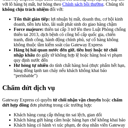
với lô hàng bị mất, hư hỏng theo
Chính sách bồi thường
. Chúng tôi
không chịu trách nhiệm
đối với:
Tổn thất gián tiếp:
lợi nhuận bị mất, doanh thu, cơ hội kinh
doanh, tiền lưu kho, lãi suất phát sinh do giao hàng chậm
Force majeure:
thiên tai cấp 3 trở lên theo Luật Phòng chống
thiên tai 2013, dịch bệnh có công bố cấp quốc gia, chiến
tranh, đình công, hành động chính phủ, sự cố hàng không
không thuộc tầm kiểm soát của Gateway Express
Hàng bị hải quan nước đến giữ, tiêu huỷ hoặc từ chối
nhập khẩu
do giấy tờ không hợp lệ hoặc hàng hoá vi phạm
quy định nước đến
Hư hỏng tự nhiên
do tính chất hàng hoá (thực phẩm hết hạn,
hàng đông lạnh tan chảy nếu khách không khai báo
“perishable”)
Chấm dứt dịch vụ
Gateway Express có quyền
từ chối nhận vận chuyển
hoặc
chấm
dứt hợp đồng
đơn phương trong các trường hợp:
Khách hàng cung cấp thông tin sai lệch, gian dối
Khách hàng gửi hàng cấm hoặc hàng hạn chế không khai báo
Khách hàng có hành vi xúc phạm, đe doạ nhân viên Gateway