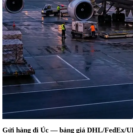
Gửi hàng đi Úc — bảng giá DHL/FedEx/U