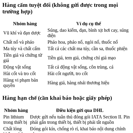
Hàng cấm tuyệt đối (không gửi được trong mọi
trường hợp)
Nhóm hàng
Ví dụ cụ thể
Súng, dao kiếm, đạn, bình xịt hơi cay, súng
Vũ khí và đạn dược
điện
Chất nổ và pháo
Pháo hoa, pháo nổ, ngòi nổ, thuốc nổ
Ma túy và chất cấm
Tất cả các chất ma túy, cần sa, thuốc phiện
Tiền giả và chứng từ
Tiền giả, tem giả, chứng chỉ giả mạo
giả
Động vật sống
Tất cả động vật sống, côn trùng, cá
Hài cốt và tro cốt
Hài cốt người, tro cốt
Hàng vi phạm bản
Hàng giả, hàng nhái thương hiệu
quyền
Hàng hạn chế (cần khai báo hoặc giấy phép)
Nhóm hàng
Điều kiện gửi qua DHL
Pin lithium
Được gửi nếu tuân thủ đóng gói IATA Section II. Pin
trong thiết bị
phải gắn trong thiết bị, thiết bị phải tắt nguồn
Chất lỏng
Đóng gói kín, chống rò rỉ, khai báo nội dung chính