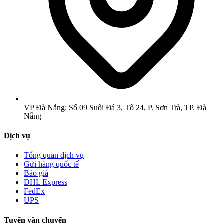
VP Đà Nẵng: Số 09 Suối Đá 3, Tổ 24, P. Sơn Trà, TP. Đà
Nẵng
Dịch vụ
Tổng quan dịch vụ
Gửi hàng quốc tế
Báo giá
DHL Express
FedEx
UPS
Tuyến vận chuyển