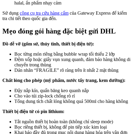
halal, ấn phẩm nhạy cảm
Sử dụng
công cụ tra cứu hàng cấm
của Gateway Express để kiểm
tra chi tiết theo quốc gia đến.
Mẹo đóng gói hàng đặc biệt gửi DHL
Đồ dễ vỡ (gốm sứ, thủy tinh, thiết bị điện tử):
Bọc từng món riêng bằng bubble wrap tối thiểu 2 lớp
Đệm xốp hoặc giấy vụn xung quanh, đảm bảo hàng không di
chuyển trong thùng
Dán nhãn “FRAGILE” rõ ràng trên ít nhất 2 mặt thùng
Chất lỏng cho phép (mỹ phẩm, nước tẩy trang, kem dưỡng):
Đậy nắp kín, quấn băng keo quanh nắp
Cho vào túi zip-lock chống rò rỉ
Tổng dung tích chất lỏng không quá 500ml cho hàng không
Thiết bị điện tử có pin lithium:
Tắt nguồn thiết bị hoàn toàn (không chỉ sleep mode)
Bọc riêng thiết bị, không để pin tiếp xúc kim loại
Khai báo đầy đủ trong mục nội dung hàng hóa trên vận đơn