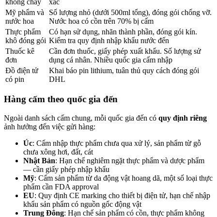
không cháy
xác
Mỹ phẩm và
Số lượng nhỏ (dưới 500ml tổng), đóng gói chống vỡ.
nước hoa
Nước hoa có cồn trên 70% bị cấm
Thực phẩm
Có hạn sử dụng, nhãn thành phần, đóng gói kín.
khô đóng gói
Kiểm tra quy định nhập khẩu nước đến
Thuốc kê
Cần đơn thuốc, giấy phép xuất khẩu. Số lượng sử
đơn
dụng cá nhân. Nhiều quốc gia cấm nhập
Đồ điện tử
Khai báo pin lithium, tuân thủ quy cách đóng gói
có pin
DHL
Hàng cấm theo quốc gia đến
Ngoài danh sách cấm chung, mỗi quốc gia đến có
quy định riêng
ảnh hưởng đến việc gửi hàng:
Úc
: Cấm nhập thực phẩm chưa qua xử lý, sản phẩm từ gỗ
chưa xông hơi, đất, cát
Nhật Bản
: Hạn chế nghiêm ngặt thực phẩm và dược phẩm
— cần giấy phép nhập khẩu
Mỹ
: Cấm sản phẩm từ da động vật hoang dã, một số loại thực
phẩm cần FDA approval
EU
: Quy định CE marking cho thiết bị điện tử, hạn chế nhập
khẩu sản phẩm có nguồn gốc động vật
Trung Đông
: Hạn chế sản phẩm có cồn, thực phẩm không