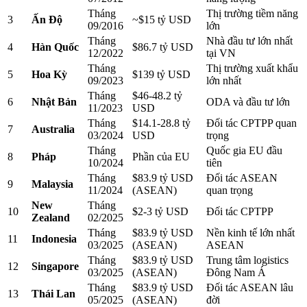
Tháng
Thị trường tiềm năng
3
Ấn Độ
~$15 tỷ USD
09/2016
lớn
Tháng
Nhà đầu tư lớn nhất
4
Hàn Quốc
$86.7 tỷ USD
12/2022
tại VN
Tháng
Thị trường xuất khẩu
5
Hoa Kỳ
$139 tỷ USD
09/2023
lớn nhất
Tháng
$46-48.2 tỷ
6
Nhật Bản
ODA và đầu tư lớn
11/2023
USD
Tháng
$14.1-28.8 tỷ
Đối tác CPTPP quan
7
Australia
03/2024
USD
trọng
Tháng
Quốc gia EU đầu
8
Pháp
Phần của EU
10/2024
tiên
Tháng
$83.9 tỷ USD
Đối tác ASEAN
9
Malaysia
11/2024
(ASEAN)
quan trọng
New
Tháng
10
$2-3 tỷ USD
Đối tác CPTPP
Zealand
02/2025
Tháng
$83.9 tỷ USD
Nền kinh tế lớn nhất
11
Indonesia
03/2025
(ASEAN)
ASEAN
Tháng
$83.9 tỷ USD
Trung tâm logistics
12
Singapore
03/2025
(ASEAN)
Đông Nam Á
Tháng
$83.9 tỷ USD
Đối tác ASEAN lâu
13
Thái Lan
05/2025
(ASEAN)
đời