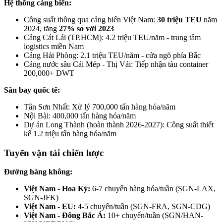
Hệ thống cảng biển:
Công suất thông qua cảng biển Việt Nam:
30 triệu TEU
năm
2024, tăng
27% so với 2023
Cảng Cát Lái (TP.HCM): 4.2 triệu TEU/năm - trung tâm
logistics miền Nam
Cảng Hải Phòng: 2.1 triệu TEU/năm - cửa ngõ phía Bắc
Cảng nước sâu Cái Mép - Thị Vải: Tiếp nhận tàu container
200,000+ DWT
Sân bay quốc tế:
Tân Sơn Nhất: Xử lý 700,000 tấn hàng hóa/năm
Nội Bài: 400,000 tấn hàng hóa/năm
Dự án Long Thành (hoàn thành 2026-2027): Công suất thiết
kế 1.2 triệu tấn hàng hóa/năm
Tuyến vận tải chiến lược
Đường hàng không:
Việt Nam - Hoa Kỳ:
6-7 chuyến hàng hóa/tuần (SGN-LAX,
SGN-JFK)
Việt Nam - EU:
4-5 chuyến/tuần (SGN-FRA, SGN-CDG)
Việt Nam - Đông Bắc Á:
10+ chuyến/tuần (SGN/HAN-