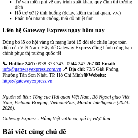
Tư vấn miễn phí về quy trình xuất khẩu, quy định thị trường
đích
Hỗ trợ xử lý tình huống (delay, kiểm tra hải quan, v.v.)
Phản hồi nhanh chóng, thái độ nhiệt tình
Liên hệ Gateway Express ngay hôm nay
Đừng bỏ lỡ cơ hội vàng từ mạng lưới 15 đối tác chiến lược toàn
diện của Việt Nam. Hãy để Gateway Express đồng hành cùng bạn
chinh phục thị trường quốc tế!
📞 Hotline 24/7:
0938 373 343 | 0944 247 267
📧 Email:
info@gatewayexpress.com.vn
📍 Địa chỉ:
72/5 Giải Phóng,
Phường Tân Sơn Nhất, TP. Hồ Chí Minh
🌐 Website:
https://gatewayexpress.vn
Nguồn số liệu: Tổng cục Hải quan Việt Nam, Bộ Ngoại giao Việt
Nam, Vietnam Briefing, VietnamPlus, Mordor Intelligence (2024-
2026).
Gateway Express - Hàng Việt vươn xa, giá trị vượt tầm
Bài viết cùng chủ đề