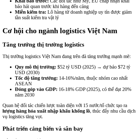
Khai báo trước:
Các đối tác như Mỹ, EU chấp nhận khai
báo hải quan trước khi hàng đến cảng
Miễn kiểm tra:
Lô hàng từ doanh nghiệp uy tín được giảm
tần suất kiểm tra vật lý
Cơ hội cho ngành logistics Việt Nam
Tăng trưởng thị trường logistics
Thị trường logistics Việt Nam đang trên đà tăng trưởng mạnh mẽ:
Quy mô thị trường:
$52 tỷ USD (2025) → dự báo $72 tỷ
USD (2030)
Tốc độ tăng trưởng:
14-16%/năm, thuộc nhóm cao nhất
ASEAN
Đóng góp vào GDP:
16-18% GDP (2025), có thể đạt 20%
năm 2030
Quan hệ đối tác chiến lược toàn diện với 15 nước/tổ chức tạo ra
lượng hàng hóa xuất nhập khẩu khổng lồ
, thúc đẩy nhu cầu dịch
vụ logistics tăng vọt.
Phát triển cảng biển và sân bay