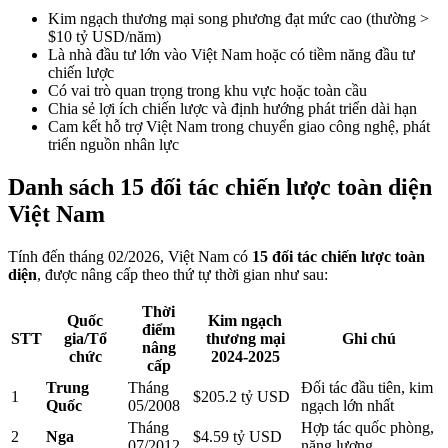
Kim ngạch thương mại song phương đạt mức cao (thường >
$10 tỷ USD/năm)
Là nhà đầu tư lớn vào Việt Nam hoặc có tiềm năng đầu tư
chiến lược
Có vai trò quan trọng trong khu vực hoặc toàn cầu
Chia sẻ lợi ích chiến lược và định hướng phát triển dài hạn
Cam kết hỗ trợ Việt Nam trong chuyển giao công nghệ, phát
triển nguồn nhân lực
Danh sách 15 đối tác chiến lược toàn diện
Việt Nam
Tính đến tháng 02/2026, Việt Nam có
15 đối tác chiến lược toàn
diện
, được nâng cấp theo thứ tự thời gian như sau:
Thời
Quốc
Kim ngạch
điểm
STT
gia/Tổ
thương mại
Ghi chú
nâng
chức
2024-2025
cấp
Trung
Tháng
Đối tác đầu tiên, kim
1
$205.2 tỷ USD
Quốc
05/2008
ngạch lớn nhất
Tháng
Hợp tác quốc phòng,
2
Nga
$4.59 tỷ USD
07/2012
năng lượng