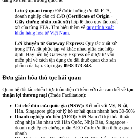
đáng kể trên thị trường quốc tế.
Lưu ý quan trọng:
Để được hưởng ưu đãi FTA,
doanh nghiệp cần có
C/O (Certificate of Origin -
Giấy chứng nhận xuất xứ)
hợp lệ theo quy tắc xuất
xứ của từng FTA. Tìm hiểu thêm về
quy trình xuất
khẩu hàng hóa từ Việt Nam
.
Lời khuyên từ Gateway Express:
Quy tắc xuất xứ
trong FTA rất phức tạp và khác nhau giữa các hiệp
định. Hãy liên hệ Gateway Express để được tư vấn
miễn phí về cách tận dụng ưu đãi thuế quan cho sản
phẩm của bạn. Gọi ngay
0938 373 343
.
Đơn giản hóa thủ tục hải quan
Quan hệ đối tác chiến lược toàn diện đi kèm với các cam kết về
tạo
thuận lợi thương mại
(Trade Facilitation):
Cơ chế đơn cửa quốc gia (NSW):
Kết nối với Mỹ, Nhật,
Hàn, Singapore giúp xử lý hồ sơ hải quan nhanh hơn 30-50%
Doanh nghiệp ưu tiên (AEO):
Việt Nam đã ký thỏa thuận
công nhận lẫn nhau với Hàn Quốc, Nhật Bản, Singapore -
doanh nghiệp có chứng nhận AEO được ưu tiên thông quan
nhanh