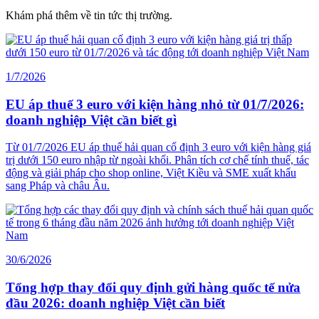
Khám phá thêm về tin tức thị trường.
1/7/2026
EU áp thuế 3 euro với kiện hàng nhỏ từ 01/7/2026:
doanh nghiệp Việt cần biết gì
Từ 01/7/2026 EU áp thuế hải quan cố định 3 euro với kiện hàng giá
trị dưới 150 euro nhập từ ngoài khối. Phân tích cơ chế tính thuế, tác
động và giải pháp cho shop online, Việt Kiều và SME xuất khẩu
sang Pháp và châu Âu.
30/6/2026
Tổng hợp thay đổi quy định gửi hàng quốc tế nửa
đầu 2026: doanh nghiệp Việt cần biết