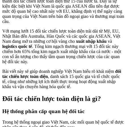
thành đối tác chiến lược toàn diện thứ 15 của nước ta. Đây là sự
kiện đặc biệt khi Việt Nam là quốc gia ASEAN đầu tiên đạt được
mức độ quan hệ cao nhất này với EU, khẳng định vị thế ngày càng
quan trọng của Việt Nam trên bản đồ ngoại giao và thương mại toàn
cầu.
Với mạng lưới 15 đối tác chiến lược toàn diện trải dài từ Mỹ, EU,
Nhật Bản đến Australia, Hàn Quốc và các quốc gia ASEAN, Việt
Nam đang mở ra những cơ hội vàng cho
xuất nhập khẩu
và
logistics quốc tế
. Tổng kim ngạch thương mại với 15 đối tác này
chiếm hơn 65% tổng kim ngạch xuất nhập khẩu của cả nước - một
con số ấn tượng cho thấy tầm quan trọng chiến lược của các quan
hệ đối tác này.
Bài viết này sẽ giúp doanh nghiệp Việt Nam hiểu rõ khái niệm
đối
tác chiến lược toàn diện
, danh sách 15 quốc gia và tổ chức quốc
tế, cũng như những lợi ích thiết thực trong hoạt động xuất nhập
khẩu và vận chuyển hàng hóa quốc tế.
Đối tác chiến lược toàn diện là gì?
Hệ thống phân cấp quan hệ đối tác
Trong hệ thống ngoại giao Việt Nam, các mối quan hệ quốc tế được