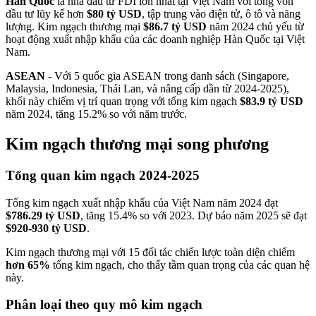
Hàn Quốc
là nhà đầu tư FDI lớn nhất tại Việt Nam với tổng vốn
đầu tư lũy kế hơn
$80 tỷ USD
, tập trung vào điện tử, ô tô và năng
lượng. Kim ngạch thương mại
$86.7 tỷ USD
năm 2024 chủ yếu từ
hoạt động xuất nhập khẩu của các doanh nghiệp Hàn Quốc tại Việt
Nam.
ASEAN
- Với 5 quốc gia ASEAN trong danh sách (Singapore,
Malaysia, Indonesia, Thái Lan, và nâng cấp dần từ 2024-2025),
khối này chiếm vị trí quan trọng với tổng kim ngạch
$83.9 tỷ USD
năm 2024, tăng 15.2% so với năm trước.
Kim ngạch thương mại song phương
Tổng quan kim ngạch 2024-2025
Tổng kim ngạch xuất nhập khẩu của Việt Nam năm 2024 đạt
$786.29 tỷ USD
, tăng 15.4% so với 2023. Dự báo năm 2025 sẽ đạt
$920-930 tỷ USD
.
Kim ngạch thương mại với 15 đối tác chiến lược toàn diện chiếm
hơn 65%
tổng kim ngạch, cho thấy tầm quan trọng của các quan hệ
này.
Phân loại theo quy mô kim ngạch