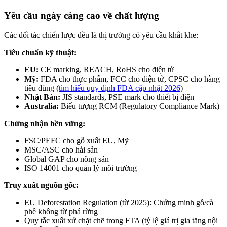
Yêu cầu ngày càng cao về chất lượng
Các đối tác chiến lược đều là thị trường có yêu cầu khắt khe:
Tiêu chuẩn kỹ thuật:
EU:
CE marking, REACH, RoHS cho điện tử
Mỹ:
FDA cho thực phẩm, FCC cho điện tử, CPSC cho hàng
tiêu dùng (
tìm hiểu quy định FDA cập nhật 2026
)
Nhật Bản:
JIS standards, PSE mark cho thiết bị điện
Australia:
Biểu tượng RCM (Regulatory Compliance Mark)
Chứng nhận bền vững:
FSC/PEFC cho gỗ xuất EU, Mỹ
MSC/ASC cho hải sản
Global GAP cho nông sản
ISO 14001 cho quản lý môi trường
Truy xuất nguồn gốc:
EU Deforestation Regulation (từ 2025): Chứng minh gỗ/cà
phê không từ phá rừng
Quy tắc xuất xứ chặt chẽ trong FTA (tỷ lệ giá trị gia tăng nội