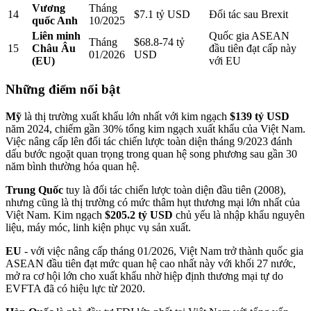
Vương
Tháng
14
$7.1 tỷ USD
Đối tác sau Brexit
quốc Anh
10/2025
Liên minh
Quốc gia ASEAN
Tháng
$68.8-74 tỷ
15
Châu Âu
đầu tiên đạt cấp này
01/2026
USD
(EU)
với EU
Những điểm nổi bật
Mỹ
là thị trường xuất khẩu lớn nhất với kim ngạch
$139 tỷ USD
năm 2024, chiếm gần 30% tổng kim ngạch xuất khẩu của Việt Nam.
Việc nâng cấp lên đối tác chiến lược toàn diện tháng 9/2023 đánh
dấu bước ngoặt quan trọng trong quan hệ song phương sau gần 30
năm bình thường hóa quan hệ.
Trung Quốc
tuy là đối tác chiến lược toàn diện đầu tiên (2008),
nhưng cũng là thị trường có mức thâm hụt thương mại lớn nhất của
Việt Nam. Kim ngạch
$205.2 tỷ USD
chủ yếu là nhập khẩu nguyên
liệu, máy móc, linh kiện phục vụ sản xuất.
EU
- với việc nâng cấp tháng 01/2026, Việt Nam trở thành quốc gia
ASEAN đầu tiên đạt mức quan hệ cao nhất này với khối 27 nước,
mở ra cơ hội lớn cho xuất khẩu nhờ hiệp định thương mại tự do
EVFTA đã có hiệu lực từ 2020.