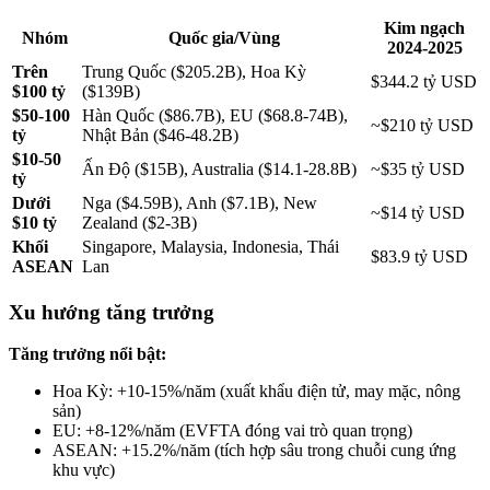
Kim ngạch
Nhóm
Quốc gia/Vùng
2024-2025
Trên
Trung Quốc ($205.2B), Hoa Kỳ
$344.2 tỷ USD
$100 tỷ
($139B)
$50-100
Hàn Quốc ($86.7B), EU ($68.8-74B),
~$210 tỷ USD
tỷ
Nhật Bản ($46-48.2B)
$10-50
Ấn Độ ($15B), Australia ($14.1-28.8B)
~$35 tỷ USD
tỷ
Dưới
Nga ($4.59B), Anh ($7.1B), New
~$14 tỷ USD
$10 tỷ
Zealand ($2-3B)
Khối
Singapore, Malaysia, Indonesia, Thái
$83.9 tỷ USD
ASEAN
Lan
Xu hướng tăng trưởng
Tăng trưởng nổi bật:
Hoa Kỳ: +10-15%/năm (xuất khẩu điện tử, may mặc, nông
sản)
EU: +8-12%/năm (EVFTA đóng vai trò quan trọng)
ASEAN: +15.2%/năm (tích hợp sâu trong chuỗi cung ứng
khu vực)