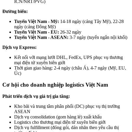
ICN/NRT/PVG)
Đường biển:
Tuyến Việt Nam - Mỹ:
14-18 ngày (cảng Tây Mỹ), 22-28
ngày (cảng Đông Mỹ)
Tuyến Việt Nam - EU:
26-32 ngày
Tuyến Việt Nam - ASEAN:
3-7 ngày (tuyến ngắn nội khối)
Dịch vụ Express:
Kết nối với mạng lưới DHL, FedEx, UPS phục vụ thương
mại điện tử xuyên biên giới
Thời gian giao hàng: 2-4 ngày (châu Á), 4-7 ngày (Mỹ, EU,
Úc)
Cơ hội cho doanh nghiệp logistics Việt Nam
Phát triển dịch vụ giá trị gia tăng:
Kho bãi và trung tâm phân phối (DC) phục vụ thị trường
ASEAN
Dịch vụ consolidation (gom hàng lẻ) xuất khẩu
Logistics cho thương mại điện tử xuyên biên giới
Dịch vụ fulfillment (đóng gói, dán nhãn theo yêu cầu thị