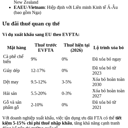
New Zealand
EAEU-Vietnam
: Hiệp định với Liên minh Kinh tế Á-Âu
(bao gồm Nga)
Ưu đãi thuế quan cụ thể
Ví dụ xuất khẩu sang EU theo EVFTA:
Thuế trước
Thuế hiện tại
Mặt hàng
Lộ trình xóa bỏ
EVFTA
(2026)
Cà phê chế
9%
0%
Đã xóa bỏ ngay
biến
Đã xóa bỏ từ
Giày dép
12-17%
0%
2023
Xóa bỏ hoàn toàn
Dệt may
9.5-12%
3-5%
2030
Xóa bỏ hoàn toàn
Hải sản
5.5-20%
0-3%
2027
Gỗ và sản
Đã xóa bỏ từ
2-10%
0%
phẩm gỗ
2021
Với doanh nghiệp xuất khẩu, việc tận dụng ưu đãi FTA có thể
tiết
kiệm 5-15% chi phí thuế nhập khẩu
, tăng khả năng cạnh tranh