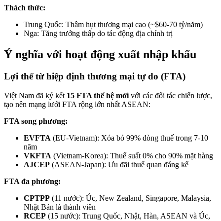
Thách thức:
Trung Quốc: Thâm hụt thương mại cao (~$60-70 tỷ/năm)
Nga: Tăng trưởng thấp do tác động địa chính trị
Ý nghĩa với hoạt động xuất nhập khẩu
Lợi thế từ hiệp định thương mại tự do (FTA)
Việt Nam đã ký kết
15 FTA thế hệ mới
với các đối tác chiến lược,
tạo nên mạng lưới FTA rộng lớn nhất ASEAN:
FTA song phương:
EVFTA
(EU-Vietnam): Xóa bỏ 99% dòng thuế trong 7-10
năm
VKFTA
(Vietnam-Korea): Thuế suất 0% cho 90% mặt hàng
AJCEP
(ASEAN-Japan): Ưu đãi thuế quan đáng kể
FTA đa phương:
CPTPP
(11 nước): Úc, New Zealand, Singapore, Malaysia,
Nhật Bản là thành viên
RCEP
(15 nước): Trung Quốc, Nhật, Hàn, ASEAN và Úc,