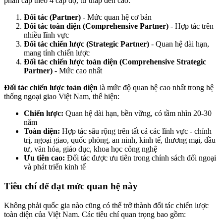
phân cấp theo 4 cấp độ, từ thấp đến cao:
Đối tác (Partner)
- Mức quan hệ cơ bản
Đối tác toàn diện (Comprehensive Partner)
- Hợp tác trên
nhiều lĩnh vực
Đối tác chiến lược (Strategic Partner)
- Quan hệ dài hạn,
mang tính chiến lược
Đối tác chiến lược toàn diện (Comprehensive Strategic
Partner)
- Mức cao nhất
Đối tác chiến lược toàn diện
là mức độ quan hệ cao nhất trong hệ
thống ngoại giao Việt Nam, thể hiện:
Chiến lược:
Quan hệ dài hạn, bền vững, có tầm nhìn 20-30
năm
Toàn diện:
Hợp tác sâu rộng trên tất cả các lĩnh vực - chính
trị, ngoại giao, quốc phòng, an ninh, kinh tế, thương mại, đầu
tư, văn hóa, giáo dục, khoa học công nghệ
Ưu tiên cao:
Đối tác được ưu tiên trong chính sách đối ngoại
và phát triển kinh tế
Tiêu chí để đạt mức quan hệ này
Không phải quốc gia nào cũng có thể trở thành đối tác chiến lược
toàn diện của Việt Nam. Các tiêu chí quan trọng bao gồm: