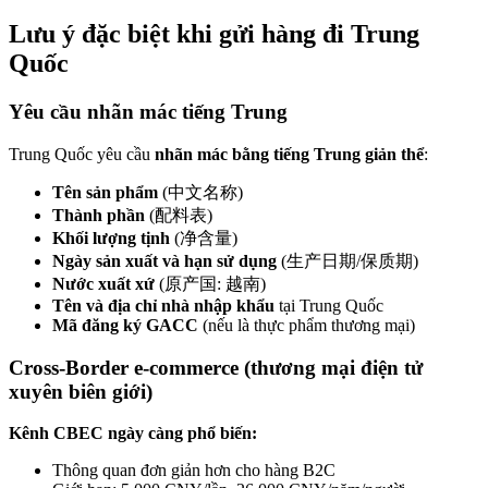
Lưu ý đặc biệt khi gửi hàng đi Trung
Quốc
Yêu cầu nhãn mác tiếng Trung
Trung Quốc yêu cầu
nhãn mác bằng tiếng Trung giản thể
:
Tên sản phẩm
(中文名称)
Thành phần
(配料表)
Khối lượng tịnh
(净含量)
Ngày sản xuất và hạn sử dụng
(生产日期/保质期)
Nước xuất xứ
(原产国: 越南)
Tên và địa chỉ nhà nhập khẩu
tại Trung Quốc
Mã đăng ký GACC
(nếu là thực phẩm thương mại)
Cross-Border e-commerce (thương mại điện tử
xuyên biên giới)
Kênh CBEC ngày càng phổ biến:
Thông quan đơn giản hơn cho hàng B2C