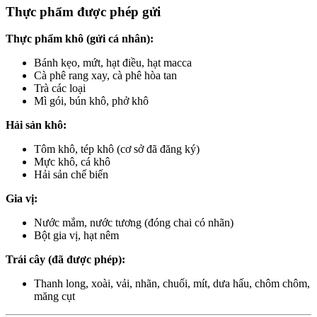
Thực phẩm được phép gửi
Thực phẩm khô (gửi cá nhân):
Bánh kẹo, mứt, hạt điều, hạt macca
Cà phê rang xay, cà phê hòa tan
Trà các loại
Mì gói, bún khô, phở khô
Hải sản khô:
Tôm khô, tép khô (cơ sở đã đăng ký)
Mực khô, cá khô
Hải sản chế biến
Gia vị:
Nước mắm, nước tương (đóng chai có nhãn)
Bột gia vị, hạt nêm
Trái cây (đã được phép):
Thanh long, xoài, vải, nhãn, chuối, mít, dưa hấu, chôm chôm,
măng cụt