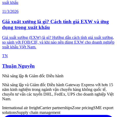
11/3/2026
Giá xuất xưởng là gì? Cách tính giá EXW và ứng
dụng trong xuất khẩu
Giá xuất xưởng (EXW) là gì? Hướng dẫn cách tính giá xuất xưởng,
so sánh với FOB/CIF, và khi nào nên dùng EXW cho doanh nghiệp
xuất khẩu Việt Nam.
TN
Thuận Nguyễn
Nhà sáng lập & Giám đốc Điều hành
Nhà sáng lập và Giám đốc Điều hành Gateway Express với hơn 15
năm kinh nghiệm trong ngành vận chuyển hàng không quốc tế,
chuyên tư vấn các tuyến DHL, FedEx, UPS cho doanh nghiệp Việt
Nam.
International air freight
Carrier partnerships
Zone pricing
SME export
solutions
Supply chain management