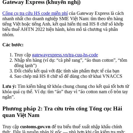
Gateway Express (khuyến nghị)
Công cụ tra cứu HS code miễn phí
của Gateway Express là cách
nhanh nhất cho doanh nghiệp SME Việt Nam: tìm theo tên hàng
tiếng Việt hoặc tiếng Anh, kết quả hiển thị mã HS 8 chữ số khớp
biểu thuế AHTN 2022 hiện hành, kèm mô tả chương và phân
nhóm.
Các bước:
Truy cập
gatewayexpress.vn/tra-cuu-hs-code
Nhập tên hàng (ví dụ: “cà phê rang”, “áo thun cotton”, “tôm
đông lạnh”)
Đối chiếu kết quả với đặc tính sản phẩm thực tế của bạn
Sao chép mã HS 8 chữ số để dùng cho tờ khai VNACCS
Lưu ý:
Tìm kiếm bằng từ khóa chung chung cho kết quả tốt hơn từ
khóa quá cụ thể. Ví dụ: tìm “áo” thay vì “áo cotton nam cổ tròn tay
ngắn”.
Phương pháp 2: Tra cứu trên cổng Tổng cục Hải
quan Việt Nam
Truy cập
customs.gov.vn
để tra biểu thuế xuất nhập khẩu chính
thức. Đây là nguồn pháp lý gốc — phù hợp khi cần kiểm tra mức