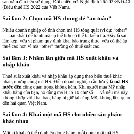
sau năm đầu tiên sử dụng. Đối chiếu với Nghị định 26/2023/NĐ-CP
(Biểu thuế HS 2022 của Việt Nam).
Sai lầm 2: Chọn mã HS chung để “an toàn”
Nhiều doanh nghiệp cố tình chọn mã HS tổng quát (ví dụ: “other”
— loại khác) để tránh mã cụ thể hơn có thể bị kiểm tra. Đây là sai
lầm kép: vừa vi phạm quy định khai báo trung thực, vừa có thể áp
thuế cao hơn vì mã “other” thường có thuế suất cao.
Sai lầm 3: Nhầm lẫn giữa mã HS xuất khẩu và
nhập khẩu
Thuế suất xuất khẩu và nhập khẩu áp dụng theo biểu thuế khác
nhau, nhưng cùng mã HS. Điều doanh nghiệp cần lưu ý là
mã HS
nước đến
cũng quan trọng không kém. Khi người mua Mỹ nhập
khẩu hàng của bạn, họ dùng mã HTS 10 chữ số — và nếu mã này
không khớp với khai báo, hàng bị giữ tại cảng Mỹ, không liên quan
đến hải quan Việt Nam.
Sai lầm 4: Khai một mã HS cho nhiều sản phẩm
khác nhau
Một tờ khai có thể có nhiều dòng hàng, mỗi dòng một mã HS.