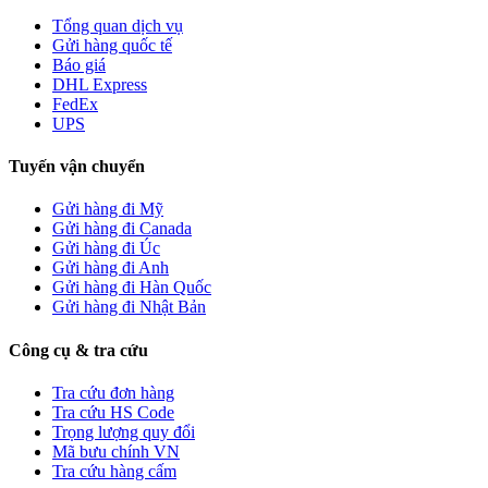
Tổng quan dịch vụ
Gửi hàng quốc tế
Báo giá
DHL Express
FedEx
UPS
Tuyến vận chuyển
Gửi hàng đi Mỹ
Gửi hàng đi Canada
Gửi hàng đi Úc
Gửi hàng đi Anh
Gửi hàng đi Hàn Quốc
Gửi hàng đi Nhật Bản
Công cụ & tra cứu
Tra cứu đơn hàng
Tra cứu HS Code
Trọng lượng quy đổi
Mã bưu chính VN
Tra cứu hàng cấm