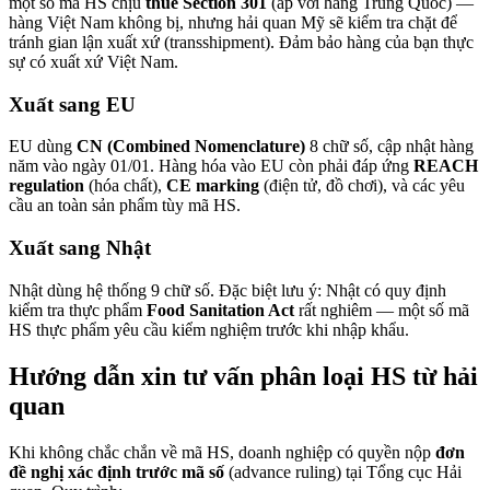
một số mã HS chịu
thuế Section 301
(áp với hàng Trung Quốc) —
hàng Việt Nam không bị, nhưng hải quan Mỹ sẽ kiểm tra chặt để
tránh gian lận xuất xứ (transshipment). Đảm bảo hàng của bạn thực
sự có xuất xứ Việt Nam.
Xuất sang EU
EU dùng
CN (Combined Nomenclature)
8 chữ số, cập nhật hàng
năm vào ngày 01/01. Hàng hóa vào EU còn phải đáp ứng
REACH
regulation
(hóa chất),
CE marking
(điện tử, đồ chơi), và các yêu
cầu an toàn sản phẩm tùy mã HS.
Xuất sang Nhật
Nhật dùng hệ thống 9 chữ số. Đặc biệt lưu ý: Nhật có quy định
kiểm tra thực phẩm
Food Sanitation Act
rất nghiêm — một số mã
HS thực phẩm yêu cầu kiểm nghiệm trước khi nhập khẩu.
Hướng dẫn xin tư vấn phân loại HS từ hải
quan
Khi không chắc chắn về mã HS, doanh nghiệp có quyền nộp
đơn
đề nghị xác định trước mã số
(advance ruling) tại Tổng cục Hải