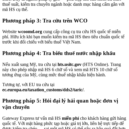
thuế suất, kiểm tra chuyên ngành hoặc danh mục hàng cấm gắn với
mã HS cụ thể.
Phương pháp 3: Tra cứu trên WCO
Website
wcoomd.org
cung cấp công cụ tra cứu HS quốc tế miễn
phí. Hữu ích khi bạn muốn kiểm tra mã HS theo tiêu chuẩn quốc tế
trước khi đối chiếu với biểu thuế Việt Nam.
Phương pháp 4: Tra biểu thuế nước nhập khẩu
Nếu xuất sang Mỹ, tra cứu tại
hts.usitc.gov
(HTS Online). Trang
này cho phép nhập mã HS 6 chữ số và xem mã HTS 10 chữ số
tương ứng của Mỹ, cùng mức thuế nhập khẩu hiện hành.
Tương tự, với EU tra cứu tại
ec.europa.eu/taxation_customs/dds2/taric/
.
Phương pháp 5: Hỏi đại lý hải quan hoặc đơn vị
vận chuyển
Gateway Express tư vấn mã HS
miễn phí
cho khách hàng gửi hàng
quốc tế. Với mặt hàng phức tạp hoặc giá trị lớn, liên hệ trực tiếp để
được kiểm tra chéo — sai một mã HS có thể gây ra hậu quả đắt hơn