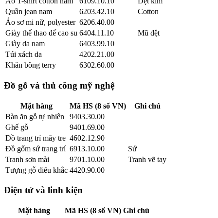
Áo T-shirt cotton nam
6109.10.10
Dệt kim
Quần jean nam
6203.42.10
Cotton
Áo sơ mi nữ, polyester
6206.40.00
Giày thể thao đế cao su
6404.11.10
Mũ dệt
Giày da nam
6403.99.10
Túi xách da
4202.21.00
Khăn bông terry
6302.60.00
Đồ gỗ và thủ công mỹ nghệ
Mặt hàng
Mã HS (8 số VN)
Ghi chú
Bàn ăn gỗ tự nhiên
9403.30.00
Ghế gỗ
9401.69.00
Đồ trang trí mây tre
4602.12.90
Đồ gốm sứ trang trí
6913.10.00
Sứ
Tranh sơn mài
9701.10.00
Tranh vẽ tay
Tượng gỗ điêu khắc
4420.90.00
Điện tử và linh kiện
Mặt hàng
Mã HS (8 số VN)
Ghi chú