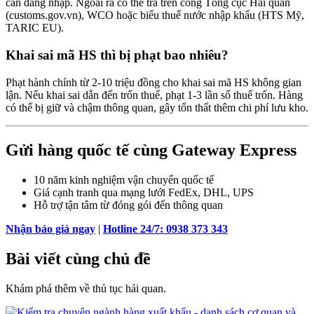
cần đăng nhập. Ngoài ra có thể tra trên cổng Tổng cục Hải quan
(customs.gov.vn), WCO hoặc biểu thuế nước nhập khẩu (HTS Mỹ,
TARIC EU).
Khai sai mã HS thì bị phạt bao nhiêu?
Phạt hành chính từ 2-10 triệu đồng cho khai sai mã HS không gian
lận. Nếu khai sai dẫn đến trốn thuế, phạt 1-3 lần số thuế trốn. Hàng
có thể bị giữ và chậm thông quan, gây tổn thất thêm chi phí lưu kho.
Gửi hàng quốc tế cùng Gateway Express
10 năm kinh nghiệm vận chuyển quốc tế
Giá cạnh tranh qua mạng lưới FedEx, DHL, UPS
Hỗ trợ tận tâm từ đóng gói đến thông quan
Nhận báo giá ngay
|
Hotline 24/7: 0938 373 343
Bài viết cùng chủ đề
Khám phá thêm về thủ tục hải quan.