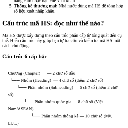
hàng cấm hoặc hạn chế xuất khẩu.
Thống kê thương mại:
Nhà nước dùng mã HS để tổng hợp
số liệu xuất nhập khẩu.
Cấu trúc mã HS: đọc như thế nào?
Mã HS được xây dựng theo cấu trúc phân cấp từ tổng quát đến cụ
thể. Hiểu cấu trúc này giúp bạn tự tra cứu và kiểm tra mã HS một
cách chủ động.
Cấu trúc 6 cấp bậc
Chương (Chapter)      — 2 chữ số đầu
  └── Nhóm (Heading)  — 4 chữ số (thêm 2 chữ số)
        └── Phân nhóm (Subheading) — 6 chữ số (thêm 2 chữ 
số)
              └── Phân nhóm quốc gia — 8 chữ số (Việt 
Nam/ASEAN)
                    └── Phân nhóm thống kê — 10 chữ số (Mỹ, 
EU...)