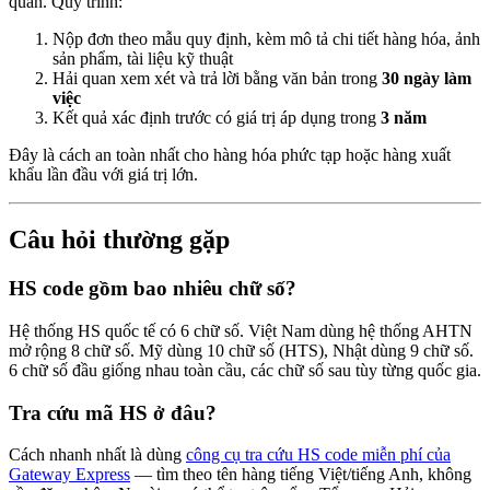
quan. Quy trình:
Nộp đơn theo mẫu quy định, kèm mô tả chi tiết hàng hóa, ảnh
sản phẩm, tài liệu kỹ thuật
Hải quan xem xét và trả lời bằng văn bản trong
30 ngày làm
việc
Kết quả xác định trước có giá trị áp dụng trong
3 năm
Đây là cách an toàn nhất cho hàng hóa phức tạp hoặc hàng xuất
khẩu lần đầu với giá trị lớn.
Câu hỏi thường gặp
HS code gồm bao nhiêu chữ số?
Hệ thống HS quốc tế có 6 chữ số. Việt Nam dùng hệ thống AHTN
mở rộng 8 chữ số. Mỹ dùng 10 chữ số (HTS), Nhật dùng 9 chữ số.
6 chữ số đầu giống nhau toàn cầu, các chữ số sau tùy từng quốc gia.
Tra cứu mã HS ở đâu?
Cách nhanh nhất là dùng
công cụ tra cứu HS code miễn phí của
Gateway Express
— tìm theo tên hàng tiếng Việt/tiếng Anh, không