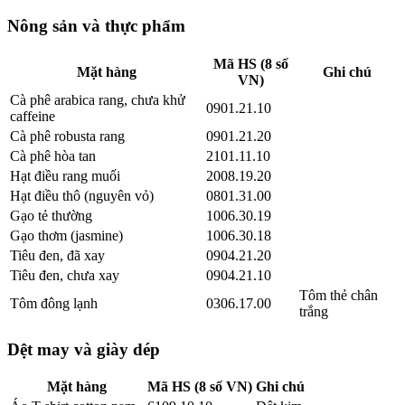
Nông sản và thực phẩm
Mã HS (8 số
Mặt hàng
Ghi chú
VN)
Cà phê arabica rang, chưa khử
0901.21.10
caffeine
Cà phê robusta rang
0901.21.20
Cà phê hòa tan
2101.11.10
Hạt điều rang muối
2008.19.20
Hạt điều thô (nguyên vỏ)
0801.31.00
Gạo tẻ thường
1006.30.19
Gạo thơm (jasmine)
1006.30.18
Tiêu đen, đã xay
0904.21.20
Tiêu đen, chưa xay
0904.21.10
Tôm thẻ chân
Tôm đông lạnh
0306.17.00
trắng
Dệt may và giày dép
Mặt hàng
Mã HS (8 số VN)
Ghi chú