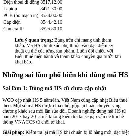
Điện thoại di động
8517.12.00
Laptop
8471.30.00
PCB (bo mạch in)
8534.00.00
Cáp điện
8544.42.10
Camera IP
8525.80.10
Lưu ý quan trọng:
Bảng trên chỉ mang tính tham
khảo. Mã HS chính xác phụ thuộc vào đặc điểm kỹ
thuật cụ thể của từng sản phẩm. Luôn đối chiếu với
Biểu thuế hiện hành và tham khảo chuyên gia trước khi
khai báo.
Những sai lầm phổ biến khi dùng mã HS
Sai lầm 1: Dùng mã HS cũ chưa cập nhật
WCO cập nhật HS 5 năm/lần, Việt Nam cũng cập nhật Biểu thuế
theo. Một số mã HS được chia nhỏ, gộp lại hoặc chuyển sang
chương khác sau mỗi lần sửa đổi. Doanh nghiệp dùng mã HS từ
năm 2017 hay 2012 mà không kiểm tra lại sẽ gặp vấn đề khi hệ
thống VNACCS từ chối tờ khai.
Giải pháp:
Kiểm tra lại mã HS khi chuẩn bị lô hàng mới, đặc biệt