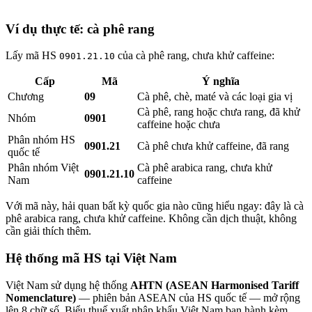
Ví dụ thực tế: cà phê rang
Lấy mã HS
của cà phê rang, chưa khử caffeine:
0901.21.10
Cấp
Mã
Ý nghĩa
Chương
09
Cà phê, chè, maté và các loại gia vị
Cà phê, rang hoặc chưa rang, đã khử
Nhóm
0901
caffeine hoặc chưa
Phân nhóm HS
0901.21
Cà phê chưa khử caffeine, đã rang
quốc tế
Phân nhóm Việt
Cà phê arabica rang, chưa khử
0901.21.10
Nam
caffeine
Với mã này, hải quan bất kỳ quốc gia nào cũng hiểu ngay: đây là cà
phê arabica rang, chưa khử caffeine. Không cần dịch thuật, không
cần giải thích thêm.
Hệ thống mã HS tại Việt Nam
Việt Nam sử dụng hệ thống
AHTN (ASEAN Harmonised Tariff
Nomenclature)
— phiên bản ASEAN của HS quốc tế — mở rộng
lên 8 chữ số. Biểu thuế xuất nhập khẩu Việt Nam ban hành kèm