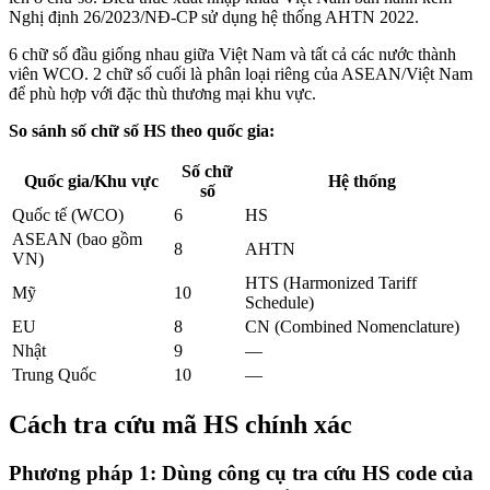
Nghị định 26/2023/NĐ-CP sử dụng hệ thống AHTN 2022.
6 chữ số đầu giống nhau giữa Việt Nam và tất cả các nước thành
viên WCO. 2 chữ số cuối là phân loại riêng của ASEAN/Việt Nam
để phù hợp với đặc thù thương mại khu vực.
So sánh số chữ số HS theo quốc gia:
Số chữ
Quốc gia/Khu vực
Hệ thống
số
Quốc tế (WCO)
6
HS
ASEAN (bao gồm
8
AHTN
VN)
HTS (Harmonized Tariff
Mỹ
10
Schedule)
EU
8
CN (Combined Nomenclature)
Nhật
9
—
Trung Quốc
10
—
Cách tra cứu mã HS chính xác
Phương pháp 1: Dùng công cụ tra cứu HS code của