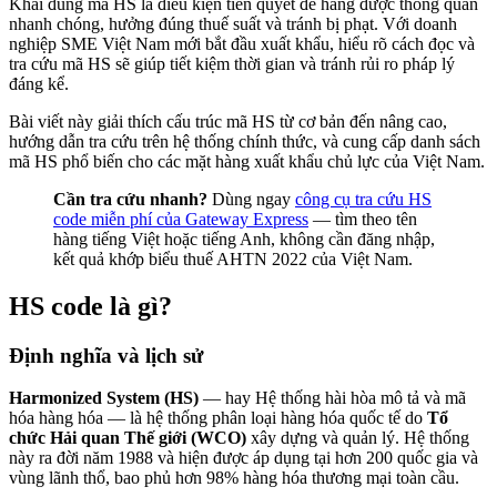
Khai đúng mã HS là điều kiện tiên quyết để hàng được thông quan
nhanh chóng, hưởng đúng thuế suất và tránh bị phạt. Với doanh
nghiệp SME Việt Nam mới bắt đầu xuất khẩu, hiểu rõ cách đọc và
tra cứu mã HS sẽ giúp tiết kiệm thời gian và tránh rủi ro pháp lý
đáng kể.
Bài viết này giải thích cấu trúc mã HS từ cơ bản đến nâng cao,
hướng dẫn tra cứu trên hệ thống chính thức, và cung cấp danh sách
mã HS phổ biến cho các mặt hàng xuất khẩu chủ lực của Việt Nam.
Cần tra cứu nhanh?
Dùng ngay
công cụ tra cứu HS
code miễn phí của Gateway Express
— tìm theo tên
hàng tiếng Việt hoặc tiếng Anh, không cần đăng nhập,
kết quả khớp biểu thuế AHTN 2022 của Việt Nam.
HS code là gì?
Định nghĩa và lịch sử
Harmonized System (HS)
— hay Hệ thống hài hòa mô tả và mã
hóa hàng hóa — là hệ thống phân loại hàng hóa quốc tế do
Tổ
chức Hải quan Thế giới (WCO)
xây dựng và quản lý. Hệ thống
này ra đời năm 1988 và hiện được áp dụng tại hơn 200 quốc gia và
vùng lãnh thổ, bao phủ hơn 98% hàng hóa thương mại toàn cầu.