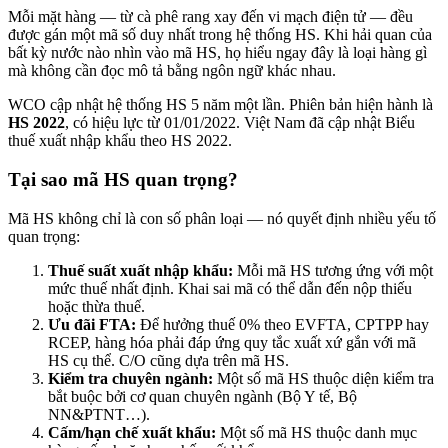
Mỗi mặt hàng — từ cà phê rang xay đến vi mạch điện tử — đều
được gán một mã số duy nhất trong hệ thống HS. Khi hải quan của
bất kỳ nước nào nhìn vào mã HS, họ hiểu ngay đây là loại hàng gì
mà không cần đọc mô tả bằng ngôn ngữ khác nhau.
WCO cập nhật hệ thống HS 5 năm một lần. Phiên bản hiện hành là
HS 2022
, có hiệu lực từ 01/01/2022. Việt Nam đã cập nhật Biểu
thuế xuất nhập khẩu theo HS 2022.
Tại sao mã HS quan trọng?
Mã HS không chỉ là con số phân loại — nó quyết định nhiều yếu tố
quan trọng:
Thuế suất xuất nhập khẩu:
Mỗi mã HS tương ứng với một
mức thuế nhất định. Khai sai mã có thể dẫn đến nộp thiếu
hoặc thừa thuế.
Ưu đãi FTA:
Để hưởng thuế 0% theo EVFTA, CPTPP hay
RCEP, hàng hóa phải đáp ứng quy tắc xuất xứ gắn với mã
HS cụ thể. C/O cũng dựa trên mã HS.
Kiểm tra chuyên ngành:
Một số mã HS thuộc diện kiểm tra
bắt buộc bởi cơ quan chuyên ngành (Bộ Y tế, Bộ
NN&PTNT…).
Cấm/hạn chế xuất khẩu:
Một số mã HS thuộc danh mục