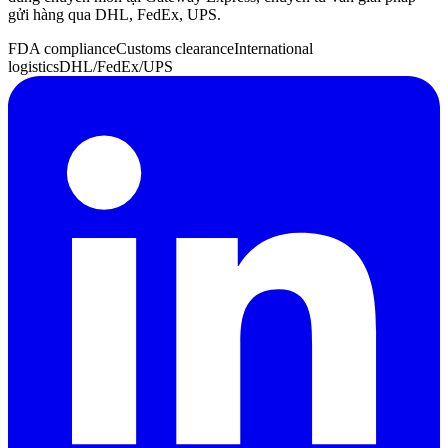
gửi hàng qua DHL, FedEx, UPS.
FDA compliance
Customs clearance
International
logistics
DHL/FedEx/UPS