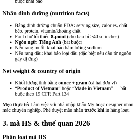
buộc khai báo
Nhãn dinh dưỡng (nutrition facts)
Bảng dinh dưỡng chuẩn FDA: serving size, calories, chất
béo, protein, vitamin/khoáng chất
Font chữ tối thiểu
8-point
(cho bao bì >40 sq inches)
Ngôn ngữ: Tiếng Anh
(bắt buộc)
Nếu rang muối: khai báo hàm lượng sodium
Nếu rang dầu: khai báo loại dầu (đặc biệt nếu dầu từ nguồn
gây dị ứng)
Net weight & country of origin
Khối lượng tịnh bằng
ounce + gram
(cả hai đơn vị)
“
Product of Vietnam
” hoặc “
Made in Vietnam
” — bắt
buộc theo 19 CFR Part 134
Mẹo thực tế:
Làm việc với nhà nhập khẩu Mỹ hoặc designer nhãn
mác chuyên nghiệp. Phê duyệt mẫu nhãn
trước khi
in hàng loạt.
3. mã HS & thuế quan 2026
Phân loại mã HS