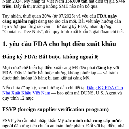
Năm 2024, Mỹ nhập từ Việt Nam
156,000 tấn
hạt điều trị giá
$746
triệu
. Đây là thị trường không SME nào nên bỏ qua.
Tuy nhiên, thuế quan
20%
(từ 07/2025) và yêu cầu
FDA ngày
càng nghiêm ngặt
đang tạo rào cản mới. Bài viết này hướng dẫn
bạn vượt qua từng rào cản — từ đăng ký FDA, nhãn dị ứng
“Contains: Tree Nuts”, đến quy trình xuất khẩu 5 giai đoạn chi tiết.
1. yêu cầu FDA cho hạt điều xuất khẩu
Đăng ký FDA: Bắt buộc, không ngoại lệ
Mọi cơ sở chế biến hạt điều xuất sang Mỹ đều phải
đăng ký với
FDA
. Đây là bước bắt buộc nhưng không phức tạp — và tránh
được tình huống lô hàng bị tạm giữ tại cảng Mỹ.
Nếu chưa đăng ký, xem hướng dẫn chi tiết tại
Đăng Ký FDA Cho
Nhà Xuất Khẩu Việt Nam
— bao gồm mã DUNS, U.S. Agent và
quy trình 12 mục.
FSVP (foreign supplier verification program)
FSVP yêu cầu nhà nhập khẩu Mỹ
xác minh nhà cung cấp nước
ngoài
đáp ứng tiêu chuẩn an toàn thực phẩm. Đối với hạt điều, nhà