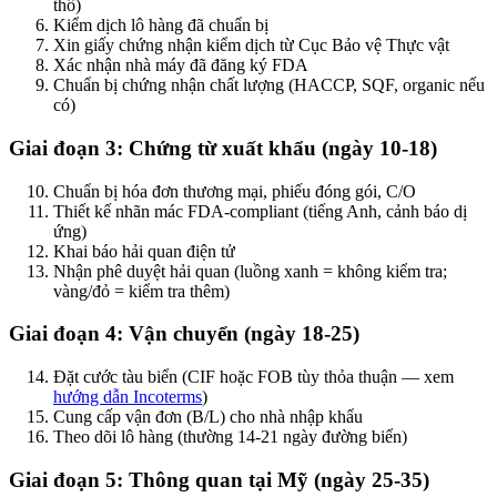
thô)
Kiểm dịch lô hàng đã chuẩn bị
Xin giấy chứng nhận kiểm dịch từ Cục Bảo vệ Thực vật
Xác nhận nhà máy đã đăng ký FDA
Chuẩn bị chứng nhận chất lượng (HACCP, SQF, organic nếu
có)
Giai đoạn 3: Chứng từ xuất khẩu (ngày 10-18)
Chuẩn bị hóa đơn thương mại, phiếu đóng gói, C/O
Thiết kế nhãn mác FDA-compliant (tiếng Anh, cảnh báo dị
ứng)
Khai báo hải quan điện tử
Nhận phê duyệt hải quan (luồng xanh = không kiểm tra;
vàng/đỏ = kiểm tra thêm)
Giai đoạn 4: Vận chuyển (ngày 18-25)
Đặt cước tàu biển (CIF hoặc FOB tùy thỏa thuận — xem
hướng dẫn Incoterms
)
Cung cấp vận đơn (B/L) cho nhà nhập khẩu
Theo dõi lô hàng (thường 14-21 ngày đường biển)
Giai đoạn 5: Thông quan tại Mỹ (ngày 25-35)