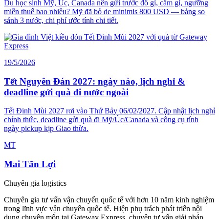
Du học sinh Mỹ, Úc, Canada nên gửi trước đồ gì, cấm gì, ngưỡng
miễn thuế bao nhiêu? Mỹ đã bỏ de minimis 800 USD — bảng so
sánh 3 nước, chi phí ước tính chi tiết.
19/5/2026
Tết Nguyên Đán 2027: ngày nào, lịch nghỉ &
deadline gửi quà đi nước ngoài
Tết Đinh Mùi 2027 rơi vào Thứ Bảy 06/02/2027. Cập nhật lịch nghỉ
chính thức, deadline gửi quà đi Mỹ/Úc/Canada và công cụ tính
ngày pickup kịp Giao thừa.
MT
Mai Tấn Lợi
Chuyên gia logistics
Chuyên gia tư vấn vận chuyển quốc tế với hơn 10 năm kinh nghiệm
trong lĩnh vực vận chuyển quốc tế. Hiện phụ trách phát triển nội
dung chuyên môn tại Gateway Express, chuyên tư vấn giải pháp