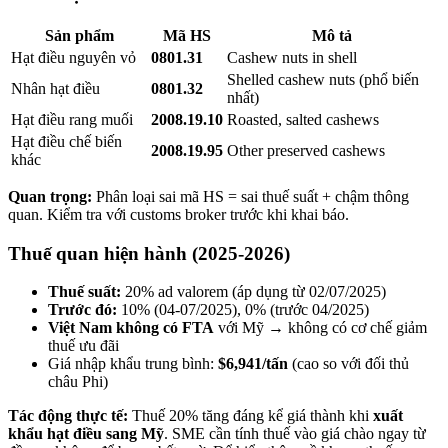
Sản phẩm
Mã HS
Mô tả
Hạt điều nguyên vỏ
0801.31
Cashew nuts in shell
Shelled cashew nuts (phổ biến
Nhân hạt điều
0801.32
nhất)
Hạt điều rang muối
2008.19.10
Roasted, salted cashews
Hạt điều chế biến
2008.19.95
Other preserved cashews
khác
Quan trọng:
Phân loại sai mã HS = sai thuế suất + chậm thông
quan. Kiểm tra với customs broker trước khi khai báo.
Thuế quan hiện hành (2025-2026)
Thuế suất:
20% ad valorem (áp dụng từ 02/07/2025)
Trước đó:
10% (04-07/2025), 0% (trước 04/2025)
Việt Nam không có FTA
với Mỹ → không có cơ chế giảm
thuế ưu đãi
Giá nhập khẩu trung bình:
$6,941/tấn
(cao so với đối thủ
châu Phi)
Tác động thực tế:
Thuế 20% tăng đáng kể giá thành khi
xuất
khẩu hạt điều sang Mỹ
. SME cần tính thuế vào giá chào ngay từ