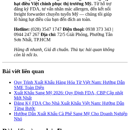
hạt điều Việt chinh phục thị trường Mỹ.
Từ hỗ trợ
đăng ký FDA, tư vấn nhãn mác allergen, đến kết nối
freight forwarder chuyên tuyến Mỹ — chúng tôi giúp
lô hàng hạt điều của bạn đến đích an toàn.
Hotline:
(028) 3547 1747
Điện thoại:
0938 373 343 |
0944 247 267
Địa chỉ:
72/5 Giải Phóng, Phường Tân
Sơn Nhất, TP.HCM
Hàng đi nhanh, Giá đi chuẩn. Thủ tục hải quan không
còn là nỗi lo.
Bài viết liên quan
Quy Trình Xuất Khẩu Hàng Hóa Từ Việt Nam: Hướng Dẫn
SME Toàn Diện
Xuất Khẩu Sang Mỹ 2026: Quy Định FDA, CBP Cập nhật
Mới Nhất
Đăng Ký FDA Cho Nhà Xuất Khẩu Việt Nam: Hướng Dẫn
Từng Bước
Hướng Dẫn Xuất Khẩu Cà Phê Sang Mỹ Cho Doanh Nghiệp
Nhỏ