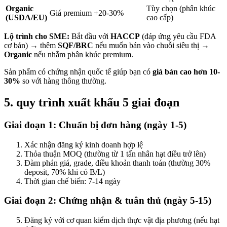
Organic
Tùy chọn (phân khúc
Giá premium +20-30%
(USDA/EU)
cao cấp)
Lộ trình cho SME:
Bắt đầu với
HACCP
(đáp ứng yêu cầu FDA
cơ bản) → thêm
SQF/BRC
nếu muốn bán vào chuỗi siêu thị →
Organic
nếu nhắm phân khúc premium.
Sản phẩm có chứng nhận quốc tế giúp bạn có
giá bán cao hơn 10-
30%
so với hàng thông thường.
5. quy trình xuất khẩu 5 giai đoạn
Giai đoạn 1: Chuẩn bị đơn hàng (ngày 1-5)
Xác nhận đăng ký kinh doanh hợp lệ
Thỏa thuận MOQ (thường từ 1 tấn nhân hạt điều trở lên)
Đàm phán giá, grade, điều khoản thanh toán (thường 30%
deposit, 70% khi có B/L)
Thời gian chế biến: 7-14 ngày
Giai đoạn 2: Chứng nhận & tuân thủ (ngày 5-15)
Đăng ký với cơ quan kiểm dịch thực vật địa phương (nếu hạt