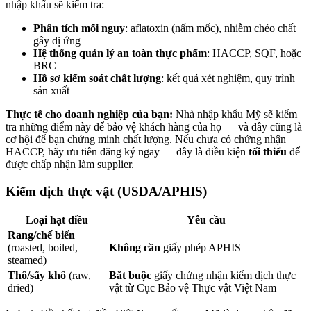
nhập khẩu sẽ kiểm tra:
Phân tích mối nguy
: aflatoxin (nấm mốc), nhiễm chéo chất
gây dị ứng
Hệ thống quản lý an toàn thực phẩm
: HACCP, SQF, hoặc
BRC
Hồ sơ kiểm soát chất lượng
: kết quả xét nghiệm, quy trình
sản xuất
Thực tế cho doanh nghiệp của bạn:
Nhà nhập khẩu Mỹ sẽ kiểm
tra những điểm này để bảo vệ khách hàng của họ — và đây cũng là
cơ hội để bạn chứng minh chất lượng. Nếu chưa có chứng nhận
HACCP, hãy ưu tiên đăng ký ngay — đây là điều kiện
tối thiểu
để
được chấp nhận làm supplier.
Kiểm dịch thực vật (USDA/APHIS)
Loại hạt điều
Yêu cầu
Rang/chế biến
(roasted, boiled,
Không cần
giấy phép APHIS
steamed)
Thô/sấy khô
(raw,
Bắt buộc
giấy chứng nhận kiểm dịch thực
dried)
vật từ Cục Bảo vệ Thực vật Việt Nam