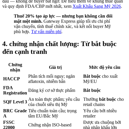
đầu — không để buyer bất ngờ. Để hiểu thêm về khung thuế quan
và quy định FDA/CBP mới nhất, xem
Xuất Khẩu Sang Mỹ 2026
.
Thuế 20% tạo áp lực — nhưng bạn không cần đối
mặt một mình.
Gateway Express giúp tối ưu chi phí
vận chuyển, tính thuế chính xác, và kết nối buyer Mỹ
phù hợp.
Tư vấn miễn phí
.
4. chứng nhận chất lượng: Từ bắt buộc
đến cạnh tranh
Chứng
Giá trị
Mức độ yêu cầu
nhận
Phân tích mối nguy; ngăn
Bắt buộc
cho xuất
HACCP
aflatoxin, nhiễm bẩn
Mỹ/EU
FDA
Đăng ký cơ sở thực phẩm
Bắt buộc
Registration
An toàn thực phẩm; yêu cầu
Thường
bắt buộc
cho
SQF Level 3
của chuỗi siêu thị Mỹ
retail chains
BRC Grade
Tiêu chuẩn toàn cầu; trọng
Yêu cầu bởi nhiều
A
tâm EU/Bắc Mỹ
retailer
FSSC
Được ưa chuộng bởi
Chứng nhận ISO-based
22000
nhà nhập khẩu lớn