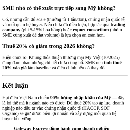
SME nhỏ có thể xuất trực tiếp sang Mỹ không?
Có, nhưng cần đủ scale (thường từ 1 tấn/đơn), chứng nhận quốc tế,
và mối quan hệ buyer. Nếu chưa đủ điều kiện, hợp tác qua
trading
company
(phí 5-15% hoa hồng) hoặc
export consortium
(nhóm
SME cùng xuất để đạt volume) là lựa chọn an toàn hơn.
Thuế 20% có giảm trong 2026 không?
Hiện chưa rõ. Khung thỏa thuận thương mại Mỹ-Việt (10/2025)
đang đàm phán nhưng chi tiết chưa công bố. SME nên
tính thuế
20% vào giá
làm baseline và điều chỉnh nếu có thay đổi.
Kết luận
Hạt điều Việt Nam chiếm
90% lượng nhập khẩu của Mỹ
— đây
là lợi thế mà ít ngành nào có được. Dù thuế 20% tạo áp lực, doanh
nghiệp nào đầu tư vào chứng nhận quốc tế (HACCP, SQF,
Organic) sẽ giữ được biên lợi nhuận và xây dựng mối quan hệ
buyer bền vững.
Gateway Express đồng hành cùng doanh nghiệp