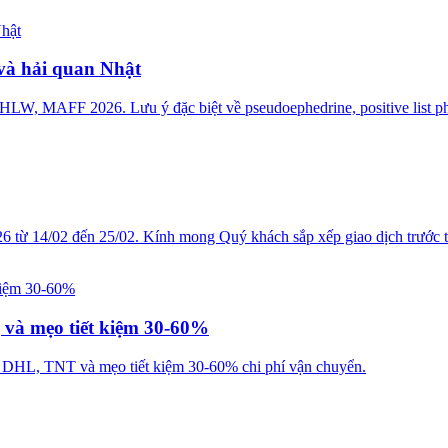
và hải quan Nhật
LW, MAFF 2026. Lưu ý đặc biệt về pseudoephedrine, positive list phụ
từ 14/02 đến 25/02. Kính mong Quý khách sắp xếp giao dịch trước th
g và mẹo tiết kiệm 30-60%
S, DHL, TNT và mẹo tiết kiệm 30-60% chi phí vận chuyển.