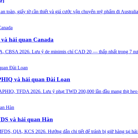
toàn, giấy tờ cần thiết và giá cước vận chuyển mỹ phẩm đi Australia
 và hải quan Canada
IA, CBSA 2026. Lưu ý de minimis chỉ CAD 20 — thấp nhất trong 7 nư
PHIQ và hải quan Đài Loan
 BAPHIQ, TFDA 2026. Lưu ý phạt TWD 200,000 lần đầu mang thịt heo
FDS và hải quan Hàn
DS, QIA, KCS 2026. Hướng dẫn chi tiết để tránh bị giữ hàng tại hải