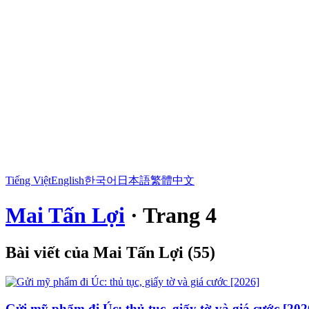
Tiếng Việt
English
한국어
日本語
繁體中文
Mai Tấn Lợi
· Trang 4
Bài viết của Mai Tấn Lợi (55)
Gửi mỹ phẩm đi Úc: thủ tục, giấy tờ và giá cước [202