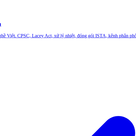
n
hề Việt. CPSC, Lacey Act, xử lý nhiệt, đóng gói ISTA, kênh phân ph