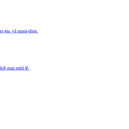
 gia, và quasi-drug.
ời gian nghỉ lễ.