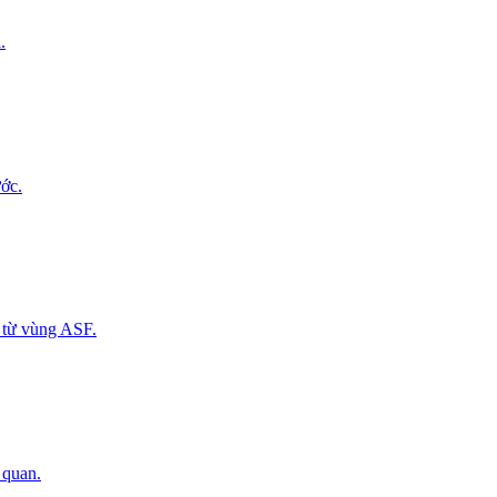
.
ớc.
 từ vùng ASF.
 quan.