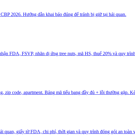
BP 2026. Hướng dẫn khai báo đúng để tránh bị giữ tại hải quan.
 FDA, FSVP, nhãn dị ứng tree nuts, mã HS, thuế 20% và quy trình 5 
, zip code, apartment. Bảng mã tiểu bang đầy đủ + lỗi thường gặp. Kè
i quan, giấy tờ FDA, chi phí, thời gian và quy trình đóng gói an toàn