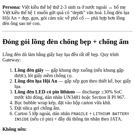
Persona:
Việt kiều thế hệ thứ 2-3 sinh ra ở nước ngoài → bố mẹ
Việt kiều thế hệ 1 muốn gửi quà có “depth” văn hoá. Lồng đèn lụa
Hội An = đẹp, gọn, gói cảm xúc về phố cổ — phù hợp hơn lồng
đèn ông sao trẻ con.
Đóng gói lồng đèn chống bẹp + chống ẩm
Lồng đèn dù làm bằng giấy hay lụa đều rất dễ bẹp. Quy trình
Gateway:
Lồng đèn giấy
— gấp khung dẹp xuống (nếu khung gập
được), lót giấy mềm chống cọ.
Lồng đèn lụa Hội An
— gấp xếp gọn theo thiết kế, bọc giấy
lụa.
Lồng đèn LED có pin lithium
— discharge ≤30% SoC
trước khi đóng, dán nhãn UN3481 hoặc Section II PI 967.
Bọc bubble wrap kép, đặt vào hộp carton vừa khít.
Đặt silica gel chống ẩm.
Carton 5 lớp ngoài, dán nhãn
+
FRAGILE
LITHIUM BATTERY
(nếu có pin) + đầy đủ thông tin nhãn theo IATA.
INSIDE
Không nên: