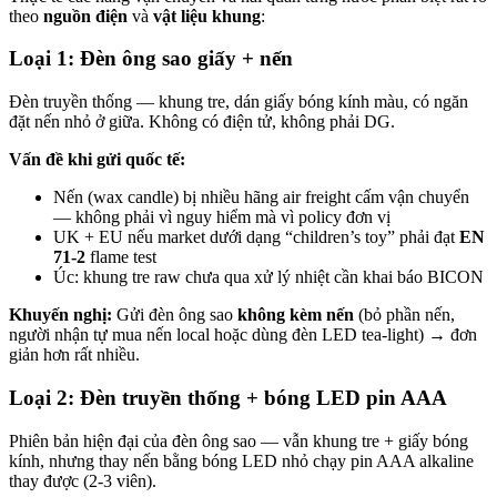
theo
nguồn điện
và
vật liệu khung
:
Loại 1: Đèn ông sao giấy + nến
Đèn truyền thống — khung tre, dán giấy bóng kính màu, có ngăn
đặt nến nhỏ ở giữa. Không có điện tử, không phải DG.
Vấn đề khi gửi quốc tế:
Nến (wax candle) bị nhiều hãng air freight cấm vận chuyển
— không phải vì nguy hiểm mà vì policy đơn vị
UK + EU nếu market dưới dạng “children’s toy” phải đạt
EN
71-2
flame test
Úc: khung tre raw chưa qua xử lý nhiệt cần khai báo BICON
Khuyến nghị:
Gửi đèn ông sao
không kèm nến
(bỏ phần nến,
người nhận tự mua nến local hoặc dùng đèn LED tea-light) → đơn
giản hơn rất nhiều.
Loại 2: Đèn truyền thống + bóng LED pin AAA
Phiên bản hiện đại của đèn ông sao — vẫn khung tre + giấy bóng
kính, nhưng thay nến bằng bóng LED nhỏ chạy pin AAA alkaline
thay được (2-3 viên).