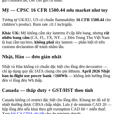
gửi commercial; OK cho gift cá nhân.
Mỹ — CPSC 16 CFR 1500.44 nếu market như toy
Tương tự UK/EU, US có chuẩn flammability
16 CFR 1500.44
cho
children’s product. Burn rate ≤0.1 inch/giây.
Khác UK:
Mỹ không cấm sky lanterns ở cấp liên bang, nhưng
rất
nhiều bang cấm
(CA, FL, TX, NY…). Đèn Trung Thu Việt Nam
là loại cầm tay/treo,
không phải
sky lantern — phân biệt rõ trên
customs declaration để tránh nhầm lẫn.
Nhật, Hàn — đơn giản nhất
Nhật và Hàn không có chuẩn đặc biệt cho lồng đèn decorative —
chỉ áp dụng quy tắc IATA chung cho pin lithium.
April 2026 Nhật
ban in-flight use power bank >160Wh
— không ảnh hưởng lồng
đèn vì lồng đèn Wh thấp.
Canada — thấp duty + GST/HST theo tỉnh
Canada không có restrict đặc biệt cho lồng đèn. Khung tre đã xử lý
nhiệt thường được CBSA chấp nhận. Lưu ý de minimis CAD 20 —
hộp lồng đèn nếu khai theo gift exemption CAD 60 = miễn thuế.
Xem
bài CA CFIA chi tiết
cho de minimis details.