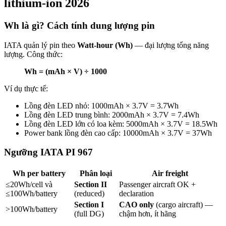
lithium-ion 2026
Wh là gì? Cách tính dung lượng pin
IATA quản lý pin theo
Watt-hour (Wh)
— đại lượng tổng năng
lượng. Công thức:
Wh = (mAh × V) ÷ 1000
Ví dụ thực tế:
Lồng đèn LED nhỏ: 1000mAh × 3.7V = 3.7Wh
Lồng đèn LED trung bình: 2000mAh × 3.7V = 7.4Wh
Lồng đèn LED lớn có loa kèm: 5000mAh × 3.7V = 18.5Wh
Power bank lồng đèn cao cấp: 10000mAh × 3.7V = 37Wh
Ngưỡng IATA PI 967
Wh per battery
Phân loại
Air freight
≤20Wh/cell và
Section II
Passenger aircraft OK +
≤100Wh/battery
(reduced)
declaration
Section I
CAO only
(cargo aircraft) —
>100Wh/battery
(full DG)
chậm hơn, ít hãng