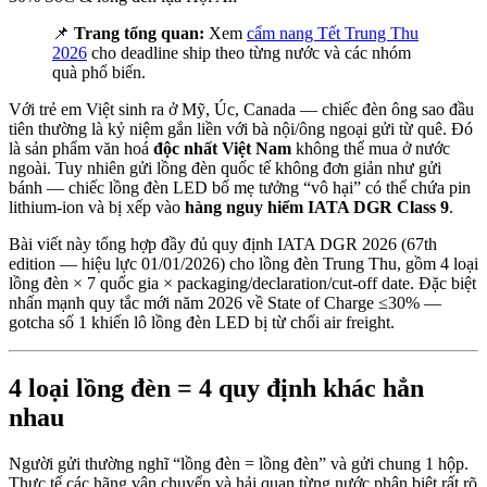
📌
Trang tổng quan:
Xem
cẩm nang Tết Trung Thu
2026
cho deadline ship theo từng nước và các nhóm
quà phổ biến.
Với trẻ em Việt sinh ra ở Mỹ, Úc, Canada — chiếc đèn ông sao đầu
tiên thường là kỷ niệm gắn liền với bà nội/ông ngoại gửi từ quê. Đó
là sản phẩm văn hoá
độc nhất Việt Nam
không thể mua ở nước
ngoài. Tuy nhiên gửi lồng đèn quốc tế không đơn giản như gửi
bánh — chiếc lồng đèn LED bố mẹ tưởng “vô hại” có thể chứa pin
lithium-ion và bị xếp vào
hàng nguy hiểm IATA DGR Class 9
.
Bài viết này tổng hợp đầy đủ quy định IATA DGR 2026 (67th
edition — hiệu lực 01/01/2026) cho lồng đèn Trung Thu, gồm 4 loại
lồng đèn × 7 quốc gia × packaging/declaration/cut-off date. Đặc biệt
nhấn mạnh quy tắc mới năm 2026 về State of Charge ≤30% —
gotcha số 1 khiến lô lồng đèn LED bị từ chối air freight.
4 loại lồng đèn = 4 quy định khác hẳn
nhau
Người gửi thường nghĩ “lồng đèn = lồng đèn” và gửi chung 1 hộp.
Thực tế các hãng vận chuyển và hải quan từng nước phân biệt rất rõ