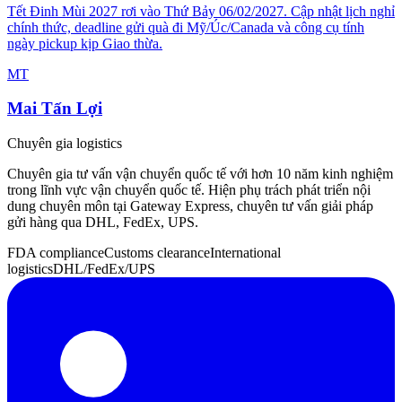
Tết Đinh Mùi 2027 rơi vào Thứ Bảy 06/02/2027. Cập nhật lịch nghỉ
chính thức, deadline gửi quà đi Mỹ/Úc/Canada và công cụ tính
ngày pickup kịp Giao thừa.
MT
Mai Tấn Lợi
Chuyên gia logistics
Chuyên gia tư vấn vận chuyển quốc tế với hơn 10 năm kinh nghiệm
trong lĩnh vực vận chuyển quốc tế. Hiện phụ trách phát triển nội
dung chuyên môn tại Gateway Express, chuyên tư vấn giải pháp
gửi hàng qua DHL, FedEx, UPS.
FDA compliance
Customs clearance
International
logistics
DHL/FedEx/UPS