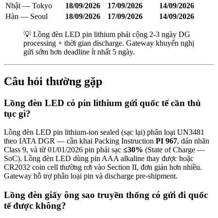
Nhật — Tokyo
18/09/2026
17/09/2026
14/09/2026
Hàn — Seoul
18/09/2026
17/09/2026
14/09/2026
💡 Lồng đèn LED pin lithium phải cộng 2-3 ngày DG
processing + thời gian discharge. Gateway khuyến nghị
gửi sớm hơn deadline ít nhất 5 ngày.
Câu hỏi thường gặp
Lồng đèn LED có pin lithium gửi quốc tế cần thủ
tục gì?
Lồng đèn LED pin lithium-ion sealed (sạc lại) phân loại UN3481
theo IATA DGR — cần khai Packing Instruction
PI 967
, dán nhãn
Class 9, và từ 01/01/2026 pin phải sạc
≤30%
(State of Charge —
SoC). Lồng đèn LED dùng pin AAA alkaline thay được hoặc
CR2032 coin cell thường rơi vào Section II, đơn giản hơn nhiều.
Gateway hỗ trợ phân loại pin và discharge pre-shipment.
Lồng đèn giấy ông sao truyền thống có gửi đi quốc
tế được không?