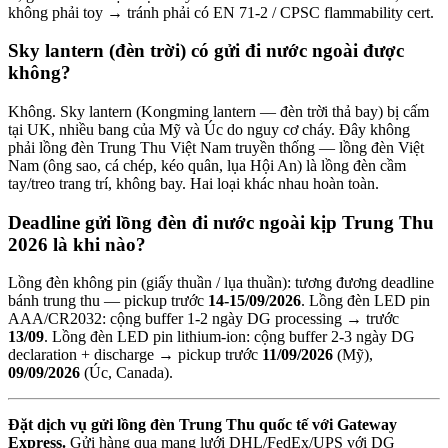
không phải toy → tránh phải có EN 71-2 / CPSC flammability cert.
Sky lantern (đèn trời) có gửi đi nước ngoài được
không?
Không. Sky lantern (Kongming lantern — đèn trời thả bay) bị cấm
tại UK, nhiều bang của Mỹ và Úc do nguy cơ cháy. Đây không
phải lồng đèn Trung Thu Việt Nam truyền thống — lồng đèn Việt
Nam (ông sao, cá chép, kéo quân, lụa Hội An) là lồng đèn cầm
tay/treo trang trí, không bay. Hai loại khác nhau hoàn toàn.
Deadline gửi lồng đèn đi nước ngoài kịp Trung Thu
2026 là khi nào?
Lồng đèn không pin (giấy thuần / lụa thuần): tương đương deadline
bánh trung thu — pickup trước
14-15/09/2026
. Lồng đèn LED pin
AAA/CR2032: cộng buffer 1-2 ngày DG processing → trước
13/09
. Lồng đèn LED pin lithium-ion: cộng buffer 2-3 ngày DG
declaration + discharge → pickup trước
11/09/2026
(Mỹ),
09/09/2026
(Úc, Canada).
Đặt dịch vụ gửi lồng đèn Trung Thu quốc tế với Gateway
Express.
Gửi hàng qua mạng lưới DHL/FedEx/UPS với DG