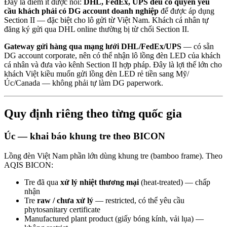
Đây là điểm ít được nói:
DHL, FedEx, UPS đều có quyền yêu
cầu khách phải có DG account doanh nghiệp
để được áp dụng
Section II — đặc biệt cho lô gửi từ Việt Nam. Khách cá nhân tự
đăng ký gửi qua DHL online thường bị từ chối Section II.
Gateway gửi hàng qua mạng lưới DHL/FedEx/UPS
— có sẵn
DG account corporate, nên có thể nhận lô lồng đèn LED của khách
cá nhân và đưa vào kênh Section II hợp pháp. Đây là lợi thế lớn cho
khách Việt kiều muốn gửi lồng đèn LED rẻ tiền sang Mỹ/
Úc/Canada — không phải tự làm DG paperwork.
Quy định riêng theo từng quốc gia
Úc — khai báo khung tre theo BICON
Lồng đèn Việt Nam phần lớn dùng khung tre (bamboo frame). Theo
AQIS BICON:
Tre đã qua
xử lý nhiệt thương mại
(heat-treated) — chấp
nhận
Tre
raw / chưa xử lý
— restricted, có thể yêu cầu
phytosanitary certificate
Manufactured plant product (giấy bóng kính, vải lụa) —