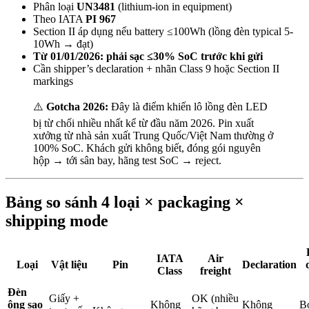
Phân loại
UN3481
(lithium-ion in equipment)
Theo IATA
PI 967
Section II áp dụng nếu battery ≤100Wh (lồng đèn typical 5-
10Wh → đạt)
Từ 01/01/2026: phải sạc ≤30% SoC trước khi gửi
Cần shipper’s declaration + nhãn Class 9 hoặc Section II
markings
⚠️
Gotcha 2026:
Đây là điểm khiến lô lồng đèn LED
bị từ chối nhiều nhất kể từ đầu năm 2026. Pin xuất
xưởng từ nhà sản xuất Trung Quốc/Việt Nam thường ở
100% SoC. Khách gửi không biết, đóng gói nguyên
hộp → tới sân bay, hãng test SoC → reject.
Bảng so sánh 4 loại × packaging ×
shipping mode
IATA
Air
Loại
Vật liệu
Pin
Declaration
Class
freight
Đèn
Giấy +
OK (nhiều
ông sao
Không
Không
B