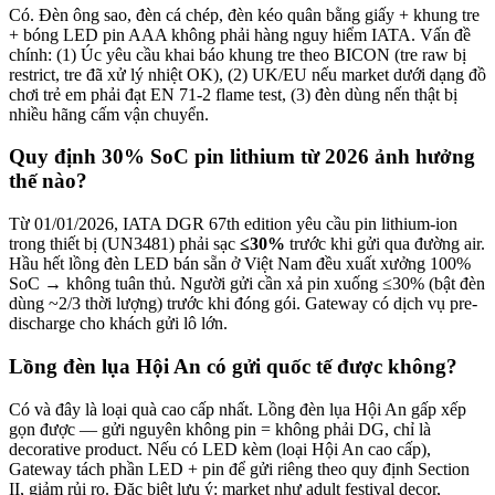
Có. Đèn ông sao, đèn cá chép, đèn kéo quân bằng giấy + khung tre
+ bóng LED pin AAA không phải hàng nguy hiểm IATA. Vấn đề
chính: (1) Úc yêu cầu khai báo khung tre theo BICON (tre raw bị
restrict, tre đã xử lý nhiệt OK), (2) UK/EU nếu market dưới dạng đồ
chơi trẻ em phải đạt EN 71-2 flame test, (3) đèn dùng nến thật bị
nhiều hãng cấm vận chuyển.
Quy định 30% SoC pin lithium từ 2026 ảnh hưởng
thế nào?
Từ 01/01/2026, IATA DGR 67th edition yêu cầu pin lithium-ion
trong thiết bị (UN3481) phải sạc
≤30%
trước khi gửi qua đường air.
Hầu hết lồng đèn LED bán sẵn ở Việt Nam đều xuất xưởng 100%
SoC → không tuân thủ. Người gửi cần xả pin xuống ≤30% (bật đèn
dùng ~2/3 thời lượng) trước khi đóng gói. Gateway có dịch vụ pre-
discharge cho khách gửi lô lớn.
Lồng đèn lụa Hội An có gửi quốc tế được không?
Có và đây là loại quà cao cấp nhất. Lồng đèn lụa Hội An gấp xếp
gọn được — gửi nguyên không pin = không phải DG, chỉ là
decorative product. Nếu có LED kèm (loại Hội An cao cấp),
Gateway tách phần LED + pin để gửi riêng theo quy định Section
II, giảm rủi ro. Đặc biệt lưu ý: market như adult festival decor,