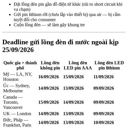
Đặt lồng đèn pin gần đồ điện tử khác (rủi ro short circuit khi
va chạm)
Gửi pin lithium rời (chưa lắp vào thiết bị) qua air — bị cấm
tuyệt đối cho consumer
Cuộn lồng đèn — sẽ làm gãy khung tre
Deadline gửi lồng đèn đi nước ngoài kịp
25/09/2026
Quốc gia + thành
Lồng đèn
Lồng đèn
Lồng đèn LED
phố
không pin
LED pin AAA
pin lithium
Mỹ — LA, NY,
16/09/2026
15/09/2026
11/09/2026
Houston
Úc — Sydney,
14/09/2026
13/09/2026
09/09/2026
Melbourne
Canada —
Toronto,
15/09/2026
14/09/2026
09/09/2026
Vancouver
UK — London
14/09/2026
13/09/2026
09/09/2026
Đức, Pháp —
14/09/2026
13/09/2026
10/09/2026
Frankfurt, Paris