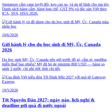
Singapore cấm vape tuyệt đối, kẹo cao su, và án tử hình cho ma túy.
Danh sách hàng cấm, hàng hạn chế, GST 9% và đặc sản Việt theo
ICA, SFA, HSA 2026.
10/6/2026
Gửi hành lý cho du học sinh đi Mỹ, Úc, Canada
2026
Du học sinh Mỹ, Úc, Canada nên gửi trước đồ gì, cấm gì, ngưỡng
miễn thuế bao nhiêu? Mỹ đã bỏ de minimis 800 USD — bảng so
sánh 3 nước, chi phí ước tính chi tiết.
19/5/2026
Tết Nguyên Đán 2027: ngày nào, lịch nghỉ &
deadline gửi quà đi nước ngoài