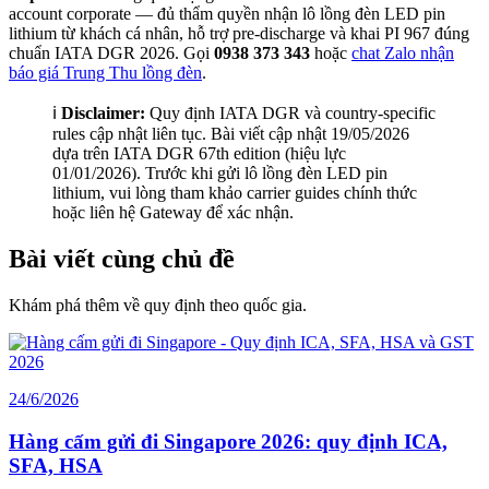
account corporate — đủ thẩm quyền nhận lô lồng đèn LED pin
lithium từ khách cá nhân, hỗ trợ pre-discharge và khai PI 967 đúng
chuẩn IATA DGR 2026. Gọi
0938 373 343
hoặc
chat Zalo nhận
báo giá Trung Thu lồng đèn
.
ℹ️
Disclaimer:
Quy định IATA DGR và country-specific
rules cập nhật liên tục. Bài viết cập nhật 19/05/2026
dựa trên IATA DGR 67th edition (hiệu lực
01/01/2026). Trước khi gửi lô lồng đèn LED pin
lithium, vui lòng tham khảo carrier guides chính thức
hoặc liên hệ Gateway để xác nhận.
Bài viết cùng chủ đề
Khám phá thêm về quy định theo quốc gia.
24/6/2026
Hàng cấm gửi đi Singapore 2026: quy định ICA,
SFA, HSA