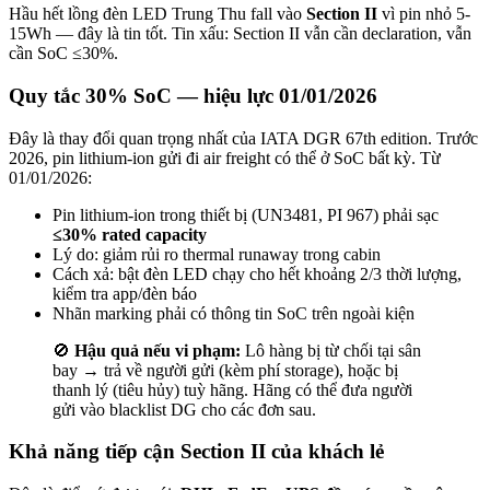
Hầu hết lồng đèn LED Trung Thu fall vào
Section II
vì pin nhỏ 5-
15Wh — đây là tin tốt. Tin xấu: Section II vẫn cần declaration, vẫn
cần SoC ≤30%.
Quy tắc 30% SoC — hiệu lực 01/01/2026
Đây là thay đổi quan trọng nhất của IATA DGR 67th edition. Trước
2026, pin lithium-ion gửi đi air freight có thể ở SoC bất kỳ. Từ
01/01/2026:
Pin lithium-ion trong thiết bị (UN3481, PI 967) phải sạc
≤30% rated capacity
Lý do: giảm rủi ro thermal runaway trong cabin
Cách xả: bật đèn LED chạy cho hết khoảng 2/3 thời lượng,
kiểm tra app/đèn báo
Nhãn marking phải có thông tin SoC trên ngoài kiện
🚫
Hậu quả nếu vi phạm:
Lô hàng bị từ chối tại sân
bay → trả về người gửi (kèm phí storage), hoặc bị
thanh lý (tiêu hủy) tuỳ hãng. Hãng có thể đưa người
gửi vào blacklist DG cho các đơn sau.
Khả năng tiếp cận Section II của khách lẻ