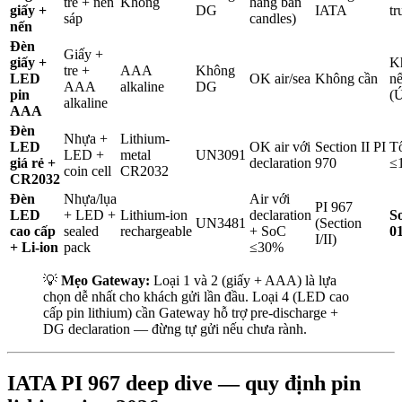
tre + nến
Không
hãng ban
giấy +
DG
IATA
tr
sáp
candles)
nến
Đèn
Giấy +
giấy +
K
tre +
AAA
Không
LED
OK air/sea
Không cần
nế
AAA
alkaline
DG
pin
(
alkaline
AAA
Đèn
Nhựa +
Lithium-
LED
OK air với
Section II PI
Tổ
LED +
metal
UN3091
giá rẻ +
declaration
970
≤
coin cell
CR2032
CR2032
Đèn
Nhựa/lụa
Air với
PI 967
LED
+ LED +
Lithium-ion
declaration
S
UN3481
(Section
cao cấp
sealed
rechargeable
+ SoC
0
I/II)
+ Li-ion
pack
≤30%
💡
Mẹo Gateway:
Loại 1 và 2 (giấy + AAA) là lựa
chọn dễ nhất cho khách gửi lần đầu. Loại 4 (LED cao
cấp pin lithium) cần Gateway hỗ trợ pre-discharge +
DG declaration — đừng tự gửi nếu chưa rành.
IATA PI 967 deep dive — quy định pin