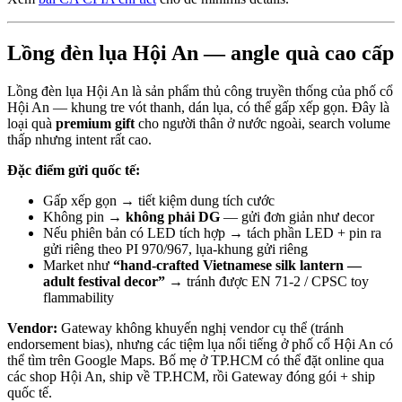
Lồng đèn lụa Hội An — angle quà cao cấp
Lồng đèn lụa Hội An là sản phẩm thủ công truyền thống của phố cổ
Hội An — khung tre vót thanh, dán lụa, có thể gấp xếp gọn. Đây là
loại quà
premium gift
cho người thân ở nước ngoài, search volume
thấp nhưng intent rất cao.
Đặc điểm gửi quốc tế:
Gấp xếp gọn → tiết kiệm dung tích cước
Không pin →
không phải DG
— gửi đơn giản như decor
Nếu phiên bản có LED tích hợp → tách phần LED + pin ra
gửi riêng theo PI 970/967, lụa-khung gửi riêng
Market như
“hand-crafted Vietnamese silk lantern —
adult festival decor”
→ tránh được EN 71-2 / CPSC toy
flammability
Vendor:
Gateway không khuyến nghị vendor cụ thể (tránh
endorsement bias), nhưng các tiệm lụa nổi tiếng ở phố cổ Hội An có
thể tìm trên Google Maps. Bố mẹ ở TP.HCM có thể đặt online qua
các shop Hội An, ship về TP.HCM, rồi Gateway đóng gói + ship
quốc tế.