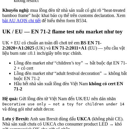
không restrict
Khuyến nghị:
mua lồng đèn từ nhà sản xuất có ghi rõ “heat-treated
bamboo frame” hoặc khai báo cụ thể trên customs declaration. Xem
bài AU AQIS chi tiết
để hiểu thêm form B534.
UK / EU — EN 71-2 flame test nếu market như toy
UK + EU có chuẩn an toàn đồ chơi trẻ em
BS EN 71-
2:2020+A1:2025
(UK) và
EN 71-2:2011+A1
(EU) — yêu cầu vật
liệu burn rate ≤0.1 inch/giây trên trục chính.
Lồng đèn market như “children’s toy” → bắt buộc đạt EN 71-
2 + có cert
Lồng đèn market như “adult festival decoration” → không bắt
buộc EN 71-2
Hầu hết nhà sản xuất lồng đèn Việt Nam
không có cert EN
71-2
Hệ quả:
Gửi lồng đèn từ Việt Nam đến UK/EU nên dán nhãn
Decorative use only — not a toy for children under 14
và đóng gói như adult decor.
Lưu ý Brexit:
Anh sau Brexit dùng dấu
UKCA
(không phải CE).
Nhà sản xuất chưa có UKCA cho consumer product LED → khó