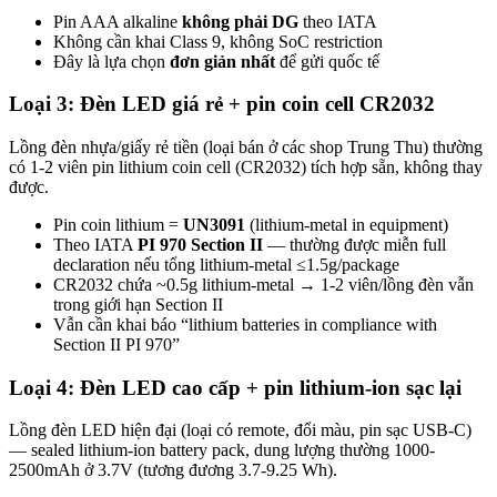
Pin AAA alkaline
không phải DG
theo IATA
Không cần khai Class 9, không SoC restriction
Đây là lựa chọn
đơn giản nhất
để gửi quốc tế
Loại 3: Đèn LED giá rẻ + pin coin cell CR2032
Lồng đèn nhựa/giấy rẻ tiền (loại bán ở các shop Trung Thu) thường
có 1-2 viên pin lithium coin cell (CR2032) tích hợp sẵn, không thay
được.
Pin coin lithium =
UN3091
(lithium-metal in equipment)
Theo IATA
PI 970 Section II
— thường được miễn full
declaration nếu tổng lithium-metal ≤1.5g/package
CR2032 chứa ~0.5g lithium-metal → 1-2 viên/lồng đèn vẫn
trong giới hạn Section II
Vẫn cần khai báo “lithium batteries in compliance with
Section II PI 970”
Loại 4: Đèn LED cao cấp + pin lithium-ion sạc lại
Lồng đèn LED hiện đại (loại có remote, đổi màu, pin sạc USB-C)
— sealed lithium-ion battery pack, dung lượng thường 1000-
2500mAh ở 3.7V (tương đương 3.7-9.25 Wh).