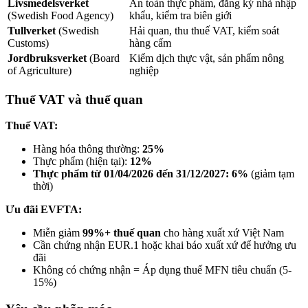
Livsmedelsverket
An toàn thực phẩm, đăng ký nhà nhập
(Swedish Food Agency)
khẩu, kiểm tra biên giới
Tullverket
(Swedish
Hải quan, thu thuế VAT, kiểm soát
Customs)
hàng cấm
Jordbruksverket
(Board
Kiểm dịch thực vật, sản phẩm nông
of Agriculture)
nghiệp
Thuế VAT và thuế quan
Thuế VAT:
Hàng hóa thông thường:
25%
Thực phẩm (hiện tại):
12%
Thực phẩm từ 01/04/2026 đến 31/12/2027: 6%
(giảm tạm
thời)
Ưu đãi EVFTA:
Miễn giảm
99%+ thuế quan
cho hàng xuất xứ Việt Nam
Cần chứng nhận EUR.1 hoặc khai báo xuất xứ để hưởng ưu
đãi
Không có chứng nhận = Áp dụng thuế MFN tiêu chuẩn (5-
15%)