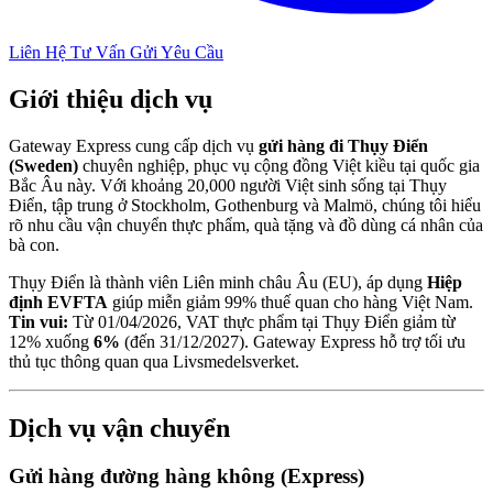
Liên Hệ Tư Vấn
Gửi Yêu Cầu
Giới thiệu dịch vụ
Gateway Express cung cấp dịch vụ
gửi hàng đi Thụy Điển
(Sweden)
chuyên nghiệp, phục vụ cộng đồng Việt kiều tại quốc gia
Bắc Âu này. Với khoảng 20,000 người Việt sinh sống tại Thụy
Điển, tập trung ở Stockholm, Gothenburg và Malmö, chúng tôi hiểu
rõ nhu cầu vận chuyển thực phẩm, quà tặng và đồ dùng cá nhân của
bà con.
Thụy Điển là thành viên Liên minh châu Âu (EU), áp dụng
Hiệp
định EVFTA
giúp miễn giảm 99% thuế quan cho hàng Việt Nam.
Tin vui:
Từ 01/04/2026, VAT thực phẩm tại Thụy Điển giảm từ
12% xuống
6%
(đến 31/12/2027). Gateway Express hỗ trợ tối ưu
thủ tục thông quan qua Livsmedelsverket.
Dịch vụ vận chuyển
Gửi hàng đường hàng không (Express)