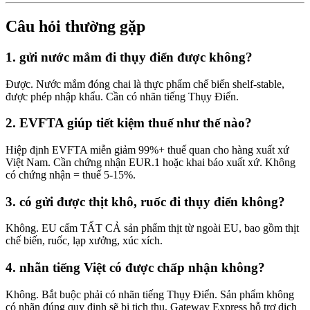
Câu hỏi thường gặp
1. gửi nước mắm đi thụy điển được không?
Được. Nước mắm đóng chai là thực phẩm chế biến shelf-stable,
được phép nhập khẩu. Cần có nhãn tiếng Thụy Điển.
2. EVFTA giúp tiết kiệm thuế như thế nào?
Hiệp định EVFTA miễn giảm 99%+ thuế quan cho hàng xuất xứ
Việt Nam. Cần chứng nhận EUR.1 hoặc khai báo xuất xứ. Không
có chứng nhận = thuế 5-15%.
3. có gửi được thịt khô, ruốc đi thụy điển không?
Không. EU cấm TẤT CẢ sản phẩm thịt từ ngoài EU, bao gồm thịt
chế biến, ruốc, lạp xưởng, xúc xích.
4. nhãn tiếng Việt có được chấp nhận không?
Không. Bắt buộc phải có nhãn tiếng Thụy Điển. Sản phẩm không
có nhãn đúng quy định sẽ bị tịch thu. Gateway Express hỗ trợ dịch