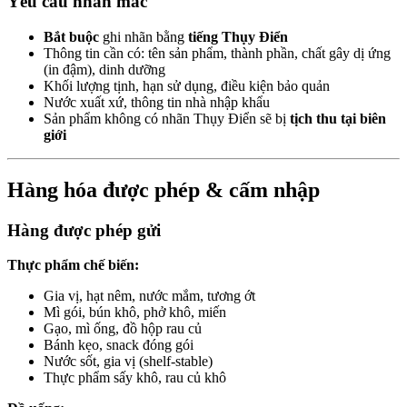
Yêu cầu nhãn mác
Bắt buộc
ghi nhãn bằng
tiếng Thụy Điển
Thông tin cần có: tên sản phẩm, thành phần, chất gây dị ứng
(in đậm), dinh dưỡng
Khối lượng tịnh, hạn sử dụng, điều kiện bảo quản
Nước xuất xứ, thông tin nhà nhập khẩu
Sản phẩm không có nhãn Thụy Điển sẽ bị
tịch thu tại biên
giới
Hàng hóa được phép & cấm nhập
Hàng được phép gửi
Thực phẩm chế biến:
Gia vị, hạt nêm, nước mắm, tương ớt
Mì gói, bún khô, phở khô, miến
Gạo, mì ống, đồ hộp rau củ
Bánh kẹo, snack đóng gói
Nước sốt, gia vị (shelf-stable)
Thực phẩm sấy khô, rau củ khô