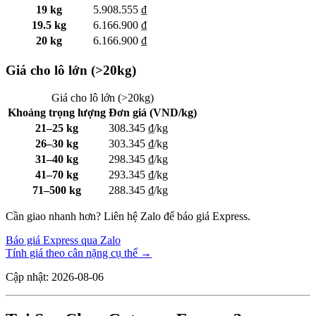
19 kg
5.908.555 ₫
19.5 kg
6.166.900 ₫
20 kg
6.166.900 ₫
Giá cho lô lớn (>20kg)
Giá cho lô lớn (>20kg)
Khoảng trọng lượng
Đơn giá (VND/kg)
21–25 kg
308.345 ₫/kg
26–30 kg
303.345 ₫/kg
31–40 kg
298.345 ₫/kg
41–70 kg
293.345 ₫/kg
71–500 kg
288.345 ₫/kg
Cần giao nhanh hơn? Liên hệ Zalo để báo giá Express.
Báo giá Express qua Zalo
Tính giá theo cân nặng cụ thể →
Cập nhật: 2026-08-06