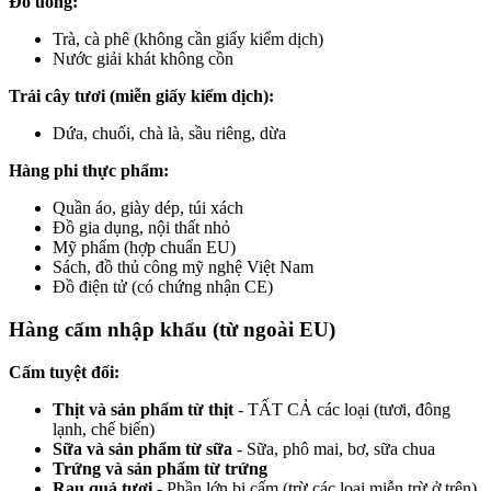
Đồ uống:
Trà, cà phê (không cần giấy kiểm dịch)
Nước giải khát không cồn
Trái cây tươi (miễn giấy kiểm dịch):
Dứa, chuối, chà là, sầu riêng, dừa
Hàng phi thực phẩm:
Quần áo, giày dép, túi xách
Đồ gia dụng, nội thất nhỏ
Mỹ phẩm (hợp chuẩn EU)
Sách, đồ thủ công mỹ nghệ Việt Nam
Đồ điện tử (có chứng nhận CE)
Hàng cấm nhập khẩu (từ ngoài EU)
Cấm tuyệt đối:
Thịt và sản phẩm từ thịt
- TẤT CẢ các loại (tươi, đông
lạnh, chế biến)
Sữa và sản phẩm từ sữa
- Sữa, phô mai, bơ, sữa chua
Trứng và sản phẩm từ trứng
Rau quả tươi
- Phần lớn bị cấm (trừ các loại miễn trừ ở trên)