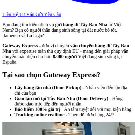
Liên Hệ Tư Vấn
Gửi Yêu Cầu
Bạn đang tìm kiếm dịch vụ
gửi hàng đi Tây Ban Nha
từ Việt
Nam? Bạn có người thân đang sinh sống tại đất nước bò tót,
flamenco và La Liga?
Gateway Express
- đơn vị chuyên
vận chuyển hàng đi Tây Ban
Nha
với expertise tuân thủ quy định EU - mang đến giải pháp vận
chuyển toàn diện cho hơn
8.000 người Việt
đang sinh sống tại
España.
Tại sao chọn Gateway Express?
Lấy hàng tận nhà (Door Pickup)
- Nhân viên đến tận địa
chỉ của bạn
Giao tận nơi tại Tây Ban Nha (Door Delivery)
- Hàng
được giao trực tiếp đến người nhận
Bảo hiểm 100% giá trị
- An tâm tuyệt đối với mọi kiện hàng
Tracking online realtime
- Theo dõi đơn hàng 24/7