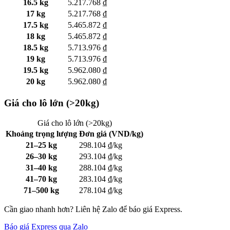
16.5 kg
5.217.768 ₫
17 kg
5.217.768 ₫
17.5 kg
5.465.872 ₫
18 kg
5.465.872 ₫
18.5 kg
5.713.976 ₫
19 kg
5.713.976 ₫
19.5 kg
5.962.080 ₫
20 kg
5.962.080 ₫
Giá cho lô lớn (>20kg)
Giá cho lô lớn (>20kg)
Khoảng trọng lượng
Đơn giá (VND/kg)
21–25 kg
298.104 ₫/kg
26–30 kg
293.104 ₫/kg
31–40 kg
288.104 ₫/kg
41–70 kg
283.104 ₫/kg
71–500 kg
278.104 ₫/kg
Cần giao nhanh hơn? Liên hệ Zalo để báo giá Express.
Báo giá Express qua Zalo