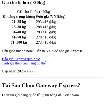
Giá cho lô lớn (>20kg)
Giá cho lô lớn (>20kg)
Khoảng trọng lượng
Đơn giá (VND/kg)
21–25 kg
293.416 ₫/kg
26–30 kg
288.416 ₫/kg
31–40 kg
283.416 ₫/kg
41–70 kg
278.416 ₫/kg
71–500 kg
273.416 ₫/kg
Cần giao nhanh hơn? Liên hệ Zalo để báo giá Express.
Báo giá Express qua Zalo
Tính giá theo cân nặng cụ thể →
Cập nhật: 2026-08-06
Tại Sao Chọn Gateway Express?
Dịch vụ gửi hàng quốc tế uy tín hàng đầu Việt Nam