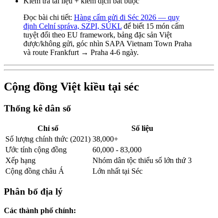
Kiểm tra tài liệu + kiểm dịch bắt buộc
Đọc bài chi tiết:
Hàng cấm gửi đi Séc 2026 — quy
định Celní správa, SZPI, SÚKL
để biết 15 món cấm
tuyệt đối theo EU framework, bảng đặc sản Việt
được/không gửi, góc nhìn SAPA Vietnam Town Praha
và route Frankfurt → Praha 4-6 ngày.
Cộng đồng Việt kiều tại séc
Thống kê dân số
Chỉ số
Số liệu
Số lượng chính thức (2021)
38,000+
Ước tính cộng đồng
60,000 - 83,000
Xếp hạng
Nhóm dân tộc thiểu số lớn thứ 3
Cộng đồng châu Á
Lớn nhất tại Séc
Phân bố địa lý
Các thành phố chính: