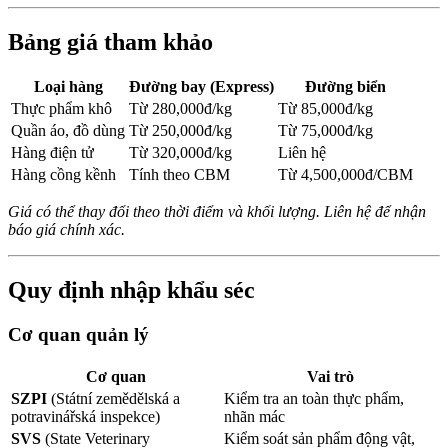
Bảng giá tham khảo
Loại hàng
Đường bay (Express)
Đường biển
Thực phẩm khô
Từ 280,000đ/kg
Từ 85,000đ/kg
Quần áo, đồ dùng
Từ 250,000đ/kg
Từ 75,000đ/kg
Hàng điện tử
Từ 320,000đ/kg
Liên hệ
Hàng cồng kềnh
Tính theo CBM
Từ 4,500,000đ/CBM
Giá có thể thay đổi theo thời điểm và khối lượng. Liên hệ để nhận
báo giá chính xác.
Quy định nhập khẩu séc
Cơ quan quản lý
Cơ quan
Vai trò
SZPI
(Státní zemědělská a
Kiểm tra an toàn thực phẩm,
potravinářská inspekce)
nhãn mác
SVS
(State Veterinary
Kiểm soát sản phẩm động vật,