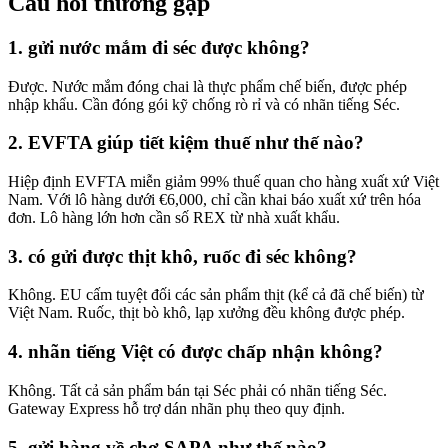
Câu hỏi thường gặp
1. gửi nước mắm đi séc được không?
Được. Nước mắm đóng chai là thực phẩm chế biến, được phép
nhập khẩu. Cần đóng gói kỹ chống rò rỉ và có nhãn tiếng Séc.
2. EVFTA giúp tiết kiệm thuế như thế nào?
Hiệp định EVFTA miễn giảm 99% thuế quan cho hàng xuất xứ Việt
Nam. Với lô hàng dưới €6,000, chỉ cần khai báo xuất xứ trên hóa
đơn. Lô hàng lớn hơn cần số REX từ nhà xuất khẩu.
3. có gửi được thịt khô, ruốc đi séc không?
Không. EU cấm tuyệt đối các sản phẩm thịt (kể cả đã chế biến) từ
Việt Nam. Ruốc, thịt bò khô, lạp xưởng đều không được phép.
4. nhãn tiếng Việt có được chấp nhận không?
Không. Tất cả sản phẩm bán tại Séc phải có nhãn tiếng Séc.
Gateway Express hỗ trợ dán nhãn phụ theo quy định.
5. gửi hàng về chợ SAPA như thế nào?