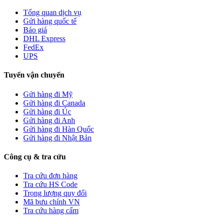
Tổng quan dịch vụ
Gửi hàng quốc tế
Báo giá
DHL Express
FedEx
UPS
Tuyến vận chuyển
Gửi hàng đi Mỹ
Gửi hàng đi Canada
Gửi hàng đi Úc
Gửi hàng đi Anh
Gửi hàng đi Hàn Quốc
Gửi hàng đi Nhật Bản
Công cụ & tra cứu
Tra cứu đơn hàng
Tra cứu HS Code
Trọng lượng quy đổi
Mã bưu chính VN
Tra cứu hàng cấm